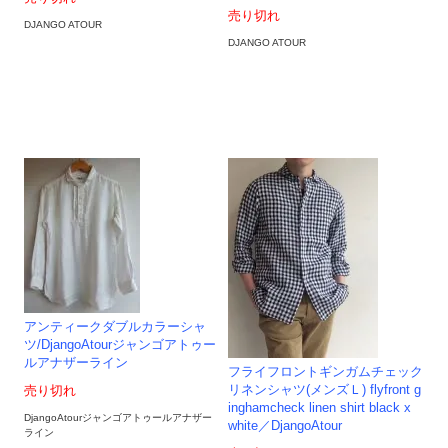
売り切れ
DJANGO ATOUR
DJANGO ATOUR
アンティークダブルカラーシャ
ツ/DjangoAtourジャンゴアトゥー
ルアナザーライン
フライフロントギンガムチェック
リネンシャツ(メンズＬ) flyfront g
売り切れ
inghamcheck linen shirt black x
DjangoAtourジャンゴアトゥールアナザー
white／DjangoAtour
ライン