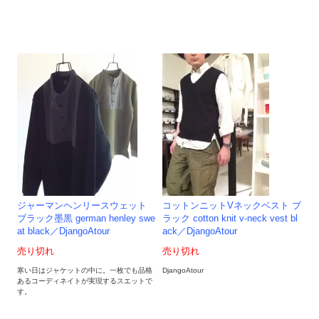
ジャーマンヘンリースウェット
コットンニットVネックベスト ブ
ブラック墨黒 german henley swe
ラック cotton knit v-neck vest bl
at black／DjangoAtour
ack／DjangoAtour
売り切れ
売り切れ
寒い日はジャケットの中に。一枚でも品格
DjangoAtour
あるコーディネイトが実現するスエットで
す。