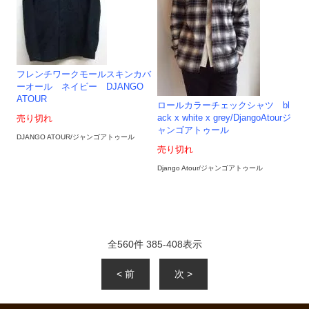
フレンチワークモールスキンカバ
ーオール ネイビー DJANGO
ATOUR
ロールカラーチェックシャツ bl
ack x white x grey/DjangoAtourジ
売り切れ
ャンゴアトゥール
DJANGO ATOUR/ジャンゴアトゥール
売り切れ
Django Atour/ジャンゴアトゥール
全
560
件
385
-
408
表示
< 前
次 >