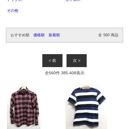
その他
おすすめ順
価格順
新着順
全
560
商品
< 前
次 >
全
560
件
385
-
408
表示