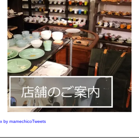
x by mamechicoTweets