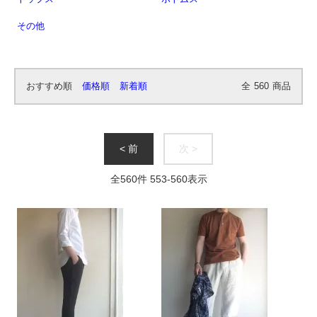
その他
おすすめ順
価格順
新着順
全
560
商品
< 前
次 >
全
560
件
553
-
560
表示