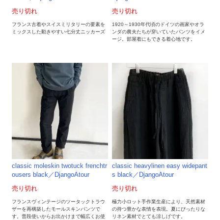
売り切れ
売り切れ
フランス古着やスイスミリタリーの要素を
1920～1930年代頃のドイツの画家やオラ
ミックスした動きやすい七分丈ニッカーズ
ンダの農夫たちが穿いていたパンツをイメ
ージ。部屋着にもできる着心地です。
classic moleskin twotuck frenchtr
classic heavylinen easy widepant
ousers black／DjangoAtour
s black／DjangoAtour
売り切れ
売り切れ
フランスヴィンテージのツータックトラウ
極力小ロット手作業生産により、天然素材
ザーを再構築したモールスキンパンツで
の持つ豊かな表情を表現。夏にぴったりな
す。普段使いからお出かけまで幅広くお使
リネン素材でとても涼しげです。