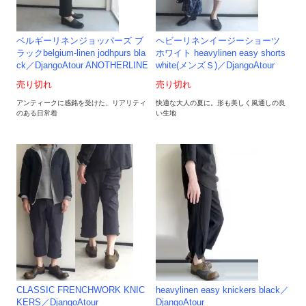
ベルギーリネンジョッパーズ ブ
ヘビーリネンイージーショーツ
ラックbelgium-linen jodhpurs bla
ホワイト heavylinen easy shorts
ck／DjangoAtour ANOTHERLINE
white(メンズＳ)／DjangoAtour
売り切れ
売り切れ
アンティークに感銘を受けた、リアリティ
快適な大人の夏に。形も美しく風通しの良
のある日常着
い生地
CLASSIC FRENCHWORK KNIC
heavylinen easy knickers black／
KERS／DjangoAtour
DjangoAtour