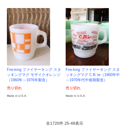
Fire-king ファイヤーキング スタ
Fire-king ファイヤーキング スタ
ッキングマグ モザイクオレンジ
ッキングマグ C.B.'er（1960年中
（1960年～1976年製造）
～1970年代中後期製造）
売り切れ
売り切れ
Made in U.S.A.
Made in U.S.A.
全
1720
件
25
-
48
表示