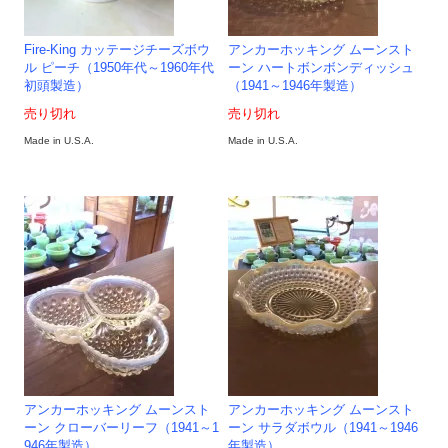
Fire-King カッテージチーズボウ
アンカーホッキング ムーンスト
ル ピーチ（1950年代～1960年代
ーン ハートボンボンディッシュ
初頭製造）
（1941～1946年製造）
売り切れ
売り切れ
Made in U.S.A.
Made in U.S.A.
アンカーホッキング ムーンスト
アンカーホッキング ムーンスト
ーン クローバーリーフ（1941～1
ーン サラダボウル（1941～1946
946年製造）
年製造）