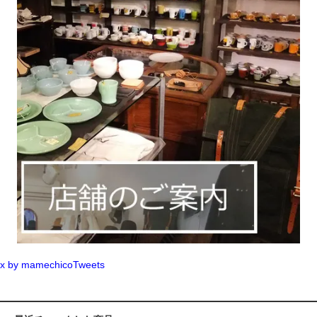
x by mamechicoTweets