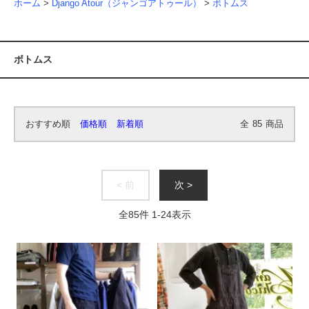
ホーム
>
Django Atour（ジャンゴアトゥール）
>
ボトムス
ボトムス
おすすめ順
価格順
新着順
全
85
商品
< 前
次 >
全
85
件
1
-
24
表示