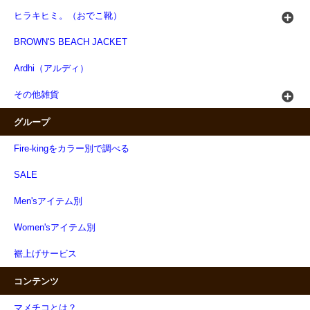
ヒラキヒミ。（おでこ靴）
BROWN'S BEACH JACKET
Ardhi（アルディ）
その他雑貨
グループ
Fire-kingをカラー別で調べる
SALE
Men'sアイテム別
Women'sアイテム別
裾上げサービス
コンテンツ
マメチコとは？