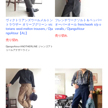
ヴィクトリアンズウールメルトン
フレンチワークソルト＆ペッパー
トラウザー オリーブグリーン vic
オーバーオール frenchwork s/p o
torians wool-melton trousers／Dja
veralls／DjangoAtour
ngoAtour【AL】
売り切れ
売り切れ
DjangoAtour ANOTHERLINE ジャンゴアト
ゥールアナザーライン