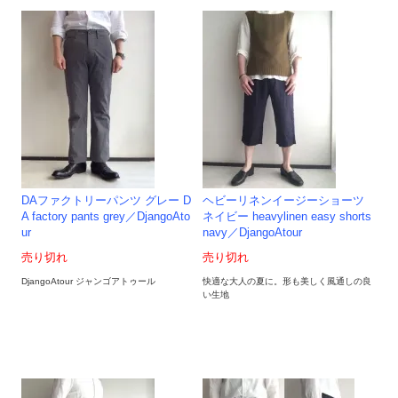
DAファクトリーパンツ グレー D
ヘビーリネンイージーショーツ
A factory pants grey／DjangoAto
ネイビー heavylinen easy shorts
ur
navy／DjangoAtour
売り切れ
売り切れ
DjangoAtour ジャンゴアトゥール
快適な大人の夏に。形も美しく風通しの良
い生地