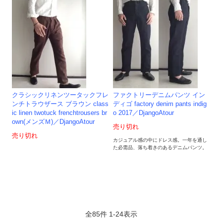
クラシックリネンツータックフレ
ファクトリーデニムパンツ イン
ンチトラウザース ブラウン class
ディゴ factory denim pants indig
ic linen twotuck frenchtrousers br
o 2017／DjangoAtour
own(メンズＭ)／DjangoAtour
売り切れ
売り切れ
カジュアル感の中にドレス感。一年を通し
た必需品、落ち着きのあるデニムパンツ。
全
85
件
1
-
24
表示