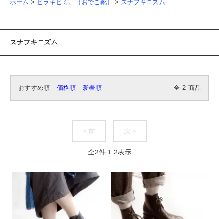
ホーム
>
ヒラキヒミ。（おでこ靴）
>
スナフキニズム
スナフキニズム
おすすめ順
価格順
新着順
全
2
商品
< 前
次 >
全
2
件
1
-
2
表示