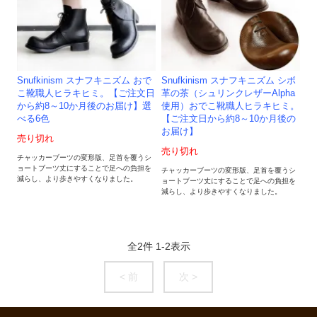
Snufkinism スナフキニズム おで
Snufkinism スナフキニズム シボ
こ靴職人ヒラキヒミ。【ご注文日
革の茶（シュリンクレザーAlpha
から約8～10か月後のお届け】選
使用）おでこ靴職人ヒラキヒミ。
べる6色
【ご注文日から約8～10か月後の
お届け】
売り切れ
売り切れ
チャッカーブーツの変形版、足首を覆うシ
ョートブーツ丈にすることで足への負担を
チャッカーブーツの変形版、足首を覆うシ
減らし、より歩きやすくなりました。
ョートブーツ丈にすることで足への負担を
減らし、より歩きやすくなりました。
全
2
件
1
-
2
表示
< 前
次 >