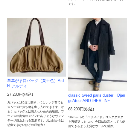
です。
羊革がま口バッグ（黄土色）Ard
hi アルディ
27,280円(税込)
classic tweed paris duster Djan
goAtour ANOTHERLINE
ガバッと180度に開き、忙しいレジ前でも
スムーズに持ち物を出し入れできます。が
68,200円(税込)
まぐちバッグとは思えない位の高級感。フ
ランスの街角のメゾンにありそうなヴィン
1920年代の「パリメイド」ロングダスター
テージ感あふれる造形です。見た目からは
を再構築しました。今回は防寒としても使
想像できないほどの収納力！
用できるよう上質なウールで製作。