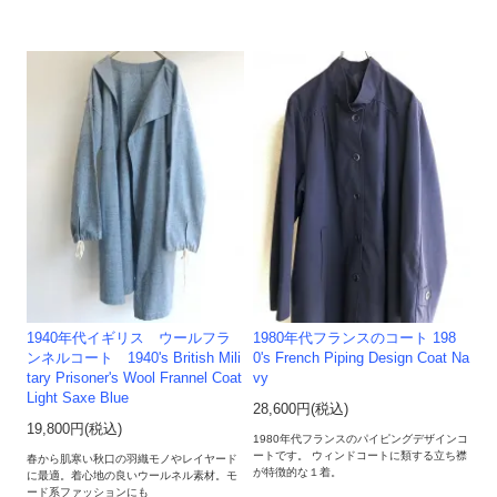
1940年代イギリス ウールフラ
1980年代フランスのコート 198
ンネルコート 1940's British Mili
0's French Piping Design Coat Na
tary Prisoner's Wool Frannel Coat
vy
Light Saxe Blue
28,600円(税込)
19,800円(税込)
1980年代フランスのパイピングデザインコ
ートです。 ウィンドコートに類する立ち襟
春から肌寒い秋口の羽織モノやレイヤード
が特徴的な１着。
に最適。着心地の良いウールネル素材。モ
ード系ファッションにも