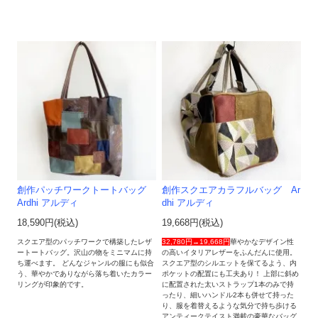
創作パッチワークトートバッグ
創作スクエアカラフルバッグ Ar
Ardhi アルディ
dhi アルディ
18,590円(税込)
19,668円(税込)
スクエア型のパッチワークで構築したレザ
32,780円→19,668円
華やかなデザイン性
ートートバッグ。沢山の物をミニマムに持
の高いイタリアレザーをふんだんに使用。
ち運べます。 どんなジャンルの服にも似合
スクエア型のシルエットを保てるよう、内
う、華やかでありながら落ち着いたカラー
ポケットの配置にも工夫あり！ 上部に斜め
リングが印象的です。
に配置された太いストラップ1本のみで持
ったり、細いハンドル2本も併せて持った
り、服を着替えるような気分で持ち歩ける
アンティークテイスト満載の豪華なバッグ