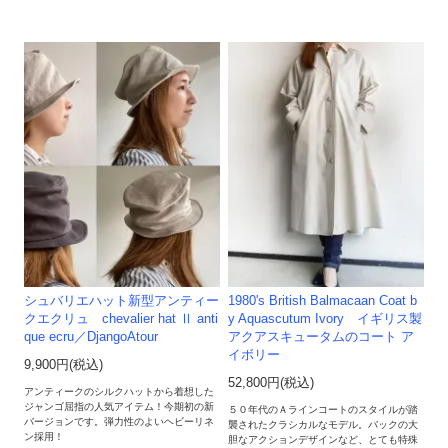
シュバリエハット新型アンティー
1980's British Balmacaan Coat b
クエクリュ chevalier hat Ⅱ anti
y Aquascutum Ivory イギリス製
que ecru／DjangoAtour
アクアスキュータムのコート ア
イボリー
9,900円(税込)
52,800円(税込)
アンティークのシルクハットから着想した
ジャンゴ屈指の人気アイテム！今期初の新
５０年代のＡラインコートのスタイルが踏
バージョンです。弾力性のよいヘビーリネ
襲されたクラシカルなモデル。バックの大
ン採用！
胆なアクションデザインなど、とても特殊