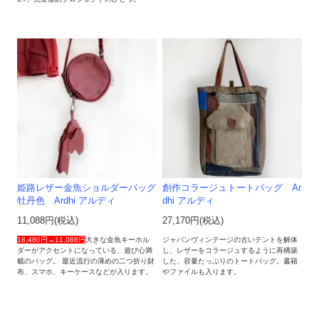
姫路レザー金魚ショルダーバッグ
創作コラージュトートバッグ Ar
牡丹色 Ardhi アルディ
dhi アルディ
11,088円(税込)
27,170円(税込)
18,480円→11,088円
大きな金魚キーホル
ジャパンヴィンテージの古いテントを解体
ダーがアクセントになっている、遊び心満
し、レザーをコラージュするように再構築
載のバッグ。 最近流行の薄めの二つ折り財
した、容量たっぷりのトートバッグ。書籍
布、スマホ、キーケースなどが入ります。
やファイルも入ります。