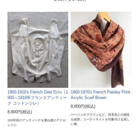
1900-1910's French Gilet Ecru（1
1960-1970's French Paisley Print
900～1910年フランスアンティー
Acrylic Scarf Brown
ク コットンジレ）
8,800円(税込)
8,800円(税込)
ベージュやブラウンなど、同系色との相性
も抜群。コーディネイトを印象付ける美し
100年前のアンティークを重ね着のアクセ
い柄。
ントに