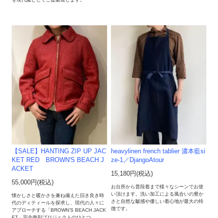
【SALE】HANTING ZIP UP JAC
heavylinen french tablier 濃本藍si
KET RED BROWN'S BEACH J
ze-1／DjangoAtour
ACKET
15,180円(税込)
55,000円(税込)
お台所から普段着まで様々なシーンでお使
い頂けます。洗い加工による風合いの豊か
懐かしさと暖かさを兼ね備えた旧き良き時
さと自然な皺感や優しい着心地が最大の特
代のディティールを探求し、現代の人々に
徴です。
アプローチする「BROWN’S BEACH JACK
ET」完全復刻プロジェクトのひとつ。