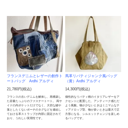
フランスデニムとレザーの創作ト
馬革リバティジャンク風バッグ
ートバッグ Ardhi アルディ
（黄）Ardhi アルディ
21,780円(税込)
14,300円(税込)
フランスの古いデニムを解体し、再構築し
個性的なリバティ柄のイタリアレザーをア
た容量たっぷりのファスナートート。 両サ
クセントに配置した、アンティーク感ただ
イドの内ポケットだけでなく、大切な鍵や
よう風貌。物が少ないときはミニマムなテ
落としたくないポーチのタグなどを連結し
ィアドロップ型、物が多いときは最大で正
ておける革ストラップが内部に固定されて
方形になる、シルエットチェンジを楽しめ
おり、うれしい実用性です。
るバッグです。