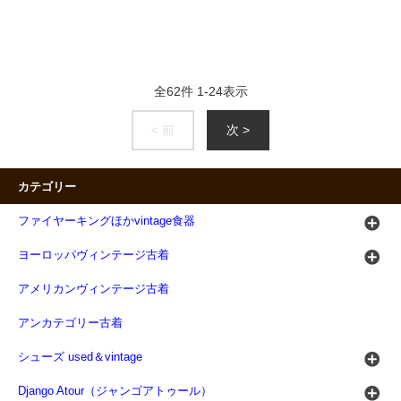
全
62
件
1
-
24
表示
< 前
次 >
カテゴリー
ファイヤーキングほかvintage食器
ヨーロッパヴィンテージ古着
アメリカンヴィンテージ古着
アンカテゴリー古着
シューズ used＆vintage
Django Atour（ジャンゴアトゥール）