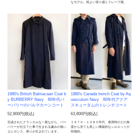
なモデル。程よい張り感とドレープ感。
1980's British Balmacaan Coat b
1980's Canada trench Coat by Aq
y BURBERRY Navy 80年代バ
uascutum Navy 80年代アクア
ーバリーのバルマカーンコート
スキュータムのトレンチコート
52,800円(税込)
63,800円(税込)
完成されたクラシカルな一着ながら、バー
１９７０－１９８０年代 着用時のどの角
バリーが仕立てた事で生まれる嫌みの無い
度から見ても美しい構築的なシルエットが
エレガンス、香りが生まれています。
特徴的。