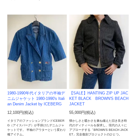
1980-1990年代イタリアの半袖デ
【SALE】HANTING ZIP UP JAC
ニムジャケット 1980-1990's Itali
KET BLACK BROWN'S BEACH
an Denim Jacket by ICEBERG
JACKET
12,100円(税込)
55,000円(税込)
イタリアのファッションブランドICEBER
懐かしさと暖かさを兼ね備えた旧き良き時
G（アイスバーグ）が手掛けたデニムジャ
代のディティールを探求し、現代の人々に
ケットです。 半袖のアウターという変わり
アプローチする「BROWN’S BEACH JACK
種アイテム。
ET」完全復刻プロジェクトのひとつ。