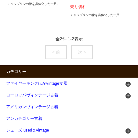
チャップリンの靴を具体化した一足。
売り切れ
チャップリンの靴を具体化した一足。
全
2
件
1
-
2
表示
< 前
次 >
カテゴリー
ファイヤーキングほかvintage食器
ヨーロッパヴィンテージ古着
アメリカンヴィンテージ古着
アンカテゴリー古着
シューズ used＆vintage