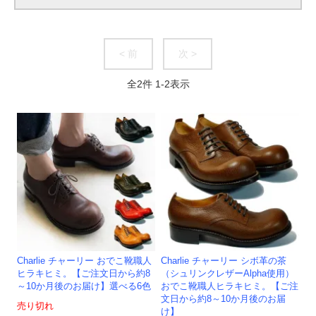
< 前
次 >
全
2
件
1
-
2
表示
Charlie チャーリー おでこ靴職人
Charlie チャーリー シボ革の茶
ヒラキヒミ。【ご注文日から約8
（シュリンクレザーAlpha使用）
～10か月後のお届け】選べる6色
おでこ靴職人ヒラキヒミ。【ご注
文日から約8～10か月後のお届
売り切れ
け】