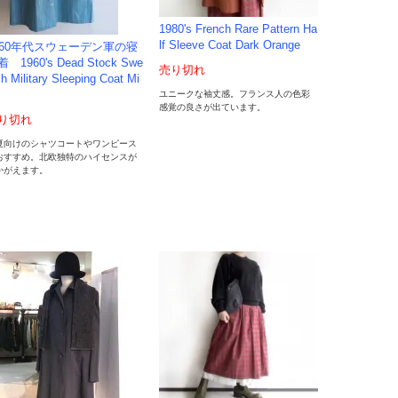
1980's French Rare Pattern Ha
lf Sleeve Coat Dark Orange
960年代スウェーデン軍の寝
 1960's Dead Stock Swe
売り切れ
sh Military Sleeping Coat Mi
ユニークな袖丈感。フランス人の色彩
感覚の良さが出ています。
り切れ
夏向けのシャツコートやワンピース
おすすめ。北欧独特のハイセンスが
かがえます。