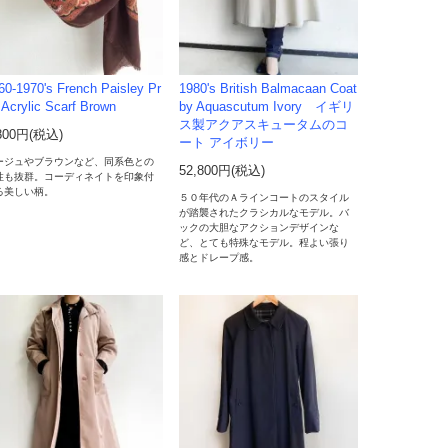
60-1970's French Paisley Pr
1980's British Balmacaan Coat
t Acrylic Scarf Brown
by Aquascutum Ivory イギリ
ス製アクアスキュータムのコ
800円(税込)
ート アイボリー
ージュやブラウンなど、同系色との
52,800円(税込)
性も抜群。コーディネイトを印象付
る美しい柄。
５０年代のＡラインコートのスタイル
が踏襲されたクラシカルなモデル。バ
ックの大胆なアクションデザインな
ど、とても特殊なモデル。程よい張り
感とドレープ感。