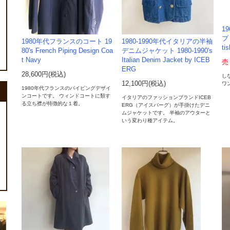
1
プ
1980年代フランスのコート 19
1980-1990年代イタリアの半袖
ti
80's French Piping Design Coa
デニムジャケット 1980-1990's
t Navy
Italian Denim Jacket by ICEB
売
ERG
28,600円(税込)
し
12,100円(税込)
ワ
1980年代フランスのパイピングデザイ
ンコートです。 ウィンドコートに類す
イタリアのファッションブランドICEB
る立ち襟が特徴的な１着。
ERG（アイスバーグ）が手掛けたデニ
ムジャケットです。 半袖のアウターと
いう変わり種アイテム。