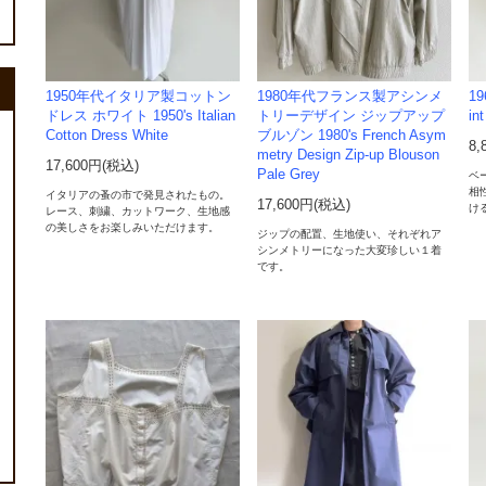
1950年代イタリア製コットン
1980年代フランス製アシンメ
19
ドレス ホワイト 1950's Italian
トリーデザイン ジップアップ
in
Cotton Dress White
ブルゾン 1980's French Asym
8,
metry Design Zip-up Blouson
17,600円(税込)
Pale Grey
ベ
相
イタリアの蚤の市で発見されたもの。
17,600円(税込)
け
レース、刺繍、カットワーク、生地感
の美しさをお楽しみいただけます。
ジップの配置、生地使い、それぞれア
シンメトリーになった大変珍しい１着
です。