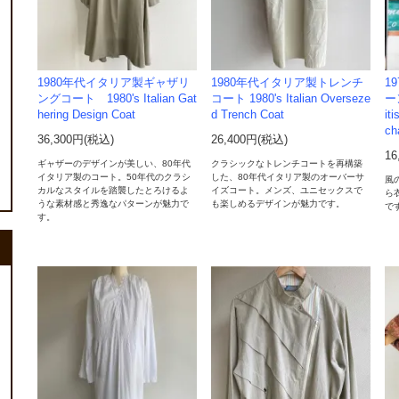
1980年代イタリア製ギャザリ
1980年代イタリア製トレンチ
1
ングコート 1980's Italian Gat
コート 1980's Italian Overseze
ー
hering Design Coat
d Trench Coat
it
ch
36,300円(税込)
26,400円(税込)
16
ギャザーのデザインが美しい、80年代
クラシックなトレンチコートを再構築
イタリア製のコート。50年代のクラシ
した、80年代イタリア製のオーバーサ
風
カルなスタイルを踏襲したとろけるよ
イズコート。メンズ、ユニセックスで
ら
うな素材感と秀逸なパターンが魅力で
も楽しめるデザインが魅力です。
で
す。