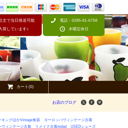
の注文で当日発送可能
電話：0285-81-6758
入荷しています♪
木曜定休日
カート(0)
お店のブログ
キングほかVintage食器
ヨーロッパヴィンテージ古着
ンヴィンテージ古着
リメイク古着redad
USEDシューズ