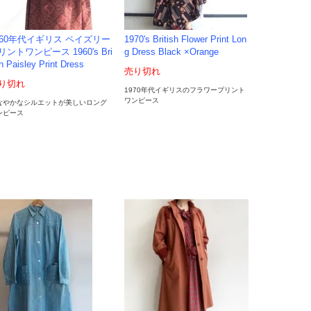
960年代イギリス ペイズリー
1970's British Flower Print Lon
リントワンピース 1960's Bri
g Dress Black ×Orange
sh Paisley Print Dress
売り切れ
り切れ
1970年代イギリスのフラワープリント
ワンピース
なやかなシルエットが美しいロング
ンピース