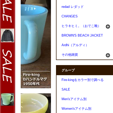
redad レダッド
CHANGES
ヒラキヒミ。（おでこ靴）
BROWN'S BEACH JACKET
Ardhi（アルディ）
その他雑貨
グループ
Fire-kingをカラー別で調べる
SALE
Men'sアイテム別
Women'sアイテム別