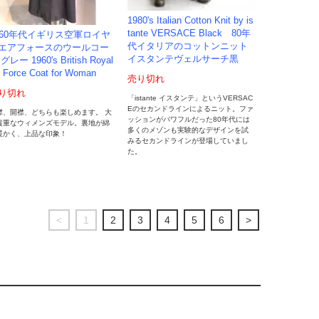
1980's Italian Cotton Knit by is
tante VERSACE Black 80年
960年代イギリス空軍ロイヤ
代イタリアのコットンニット
エアフォースのウールコー
イスタンテヴェルサーチ黒
グレー 1960's British Royal
r Force Coat for Woman
売り切れ
り切れ
「istante イスタンテ」というVERSAC
Eのセカンドラインによるニット。ファ
襟、開襟、どちらも楽しめます。 大
ッションがパワフルだった80年代には
貴重なウィメンズモデル。裏地が綿
多くのメゾンも実験的なデザインを試
暖かく、上品な印象！
みるセカンドラインが登場していまし
た。
<
1
2
3
4
5
6
>