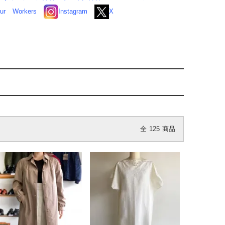
ur
Workers
Instagram
X
全
125
商品