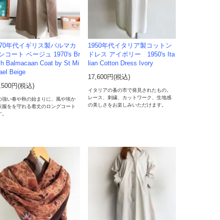
970年代イギリス製バルマカ
1950年代イタリア製コットン
ンコート ベージュ 1970's Br
ドレス アイボリー 1950's Ita
ish Balmacaan Coat by St Mi
lian Cotton Dress Ivory
ael Beige
17,600円(税込)
,500円(税込)
イタリアの蚤の市で発見されたもの。
レース、刺繍、カットワーク、生地感
の強い春や秋の始まりに、風や埃か
の美しさをお楽しみいただけます。
衣服をを守れる着丈のロングコート
す。