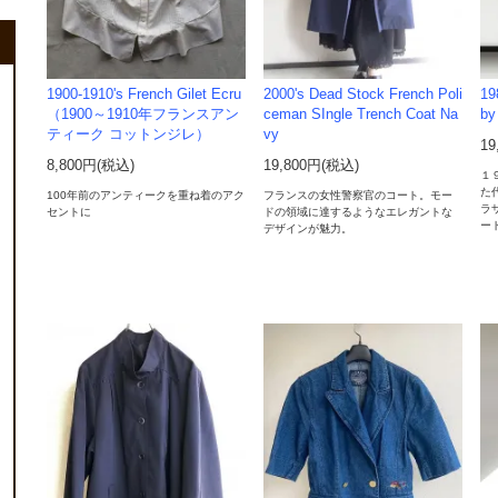
1900-1910's French Gilet Ecru
2000's Dead Stock French Poli
19
（1900～1910年フランスアン
ceman SIngle Trench Coat Na
by
ティーク コットンジレ）
vy
19
8,800円(税込)
19,800円(税込)
１
た
100年前のアンティークを重ね着のアク
フランスの女性警察官のコート。モー
ラ
セントに
ドの領域に達するようなエレガントな
ー
デザインが魅力。