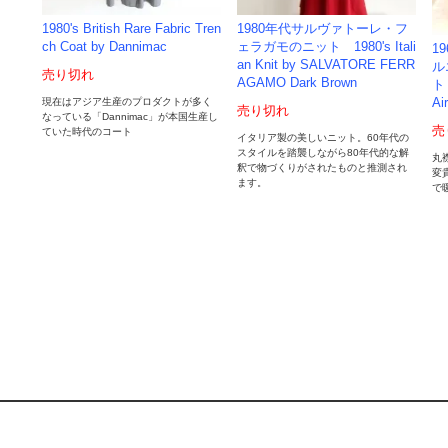
1980's British Rare Fabric Tren
1980年代サルヴァトーレ・フ
ch Coat by Dannimac
ェラガモのニット 1980's Itali
1
an Knit by SALVATORE FERR
ル
売り切れ
AGAMO Dark Brown
ト 
現在はアジア生産のプロダクトが多く
Ai
売り切れ
なっている「Dannimac」が本国生産し
売
ていた時代のコート
イタリア製の美しいニット。60年代の
スタイルを踏襲しながら80年代的な解
丸
釈で物づくりがされたものと推測され
変
ます。
で