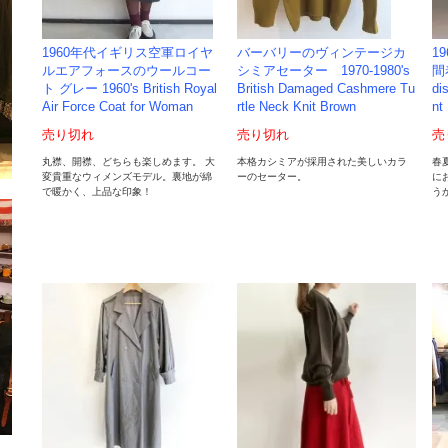
1960年代イギリス空軍ロイヤ
バーバリーのヴィンテージカ
1
ルエアフォースのウールコー
シミアセーター 1970-1980's
間着
ト グレー 1960's British Royal
British Damaged Cashmere Tu
di
Air Force Coat for Woman
rtle Neck Knit Brown
nt
売り切れ
売り切れ
売
丸襟、開襟、どちらも楽しめます。 大
本格カシミアが採用された美しいカラ
春
変貴重なウィメンズモデル。裏地が綿
ーのセーター。
に
で暖かく、上品な印象！
う