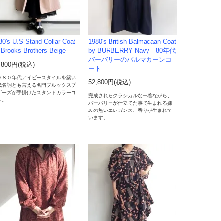
80's U.S Stand Collar Coat
1980's British Balmacaan Coat
 Brooks Brothers Beige
by BURBERRY Navy 80年代
バーバリーのバルマカーンコ
,800円(税込)
ート
９８０年代アイビースタイルを築い
52,800円(税込)
代名詞とも言える名門ブルックスブ
ザーズが手掛けたスタンドカラーコ
完成されたクラシカルな一着ながら、
ト。
バーバリーが仕立てた事で生まれる嫌
みの無いエレガンス、香りが生まれて
います。