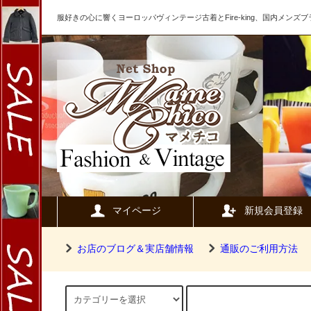
服好きの心に響くヨーロッパヴィンテージ古着とFire-king、国内メン
マイページ
新規会員登録
お店のブログ＆実店舗情報
通販のご利用方法