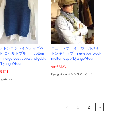
ットンニットインディゴベ
ニュースボーイ ウールメル
ト コバルトブルー cotton
トンキャップ newsboy wool-
it indigo vest cobaltindigoblu
melton cap／DjangoAtour
DjangoAtour
売り切れ
り切れ
DjangoAtourジャンゴアトゥール
ngoAtour
<
1
2
>