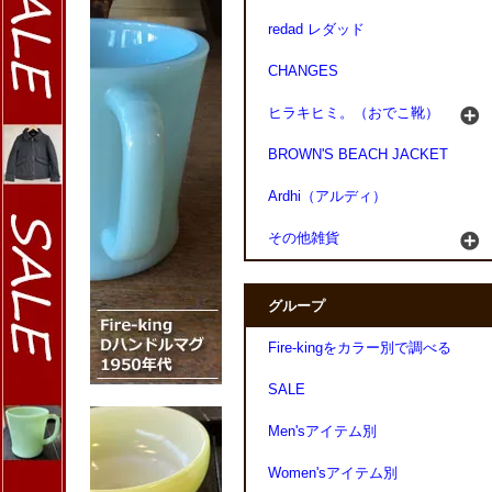
redad レダッド
CHANGES
ヒラキヒミ。（おでこ靴）
BROWN'S BEACH JACKET
Ardhi（アルディ）
その他雑貨
グループ
Fire-kingをカラー別で調べる
SALE
Men'sアイテム別
Women'sアイテム別