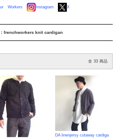
ur
Workers
Instagram
X
workers knit cardigan
全
33
商品
DA linenjersy cutaway cardiga