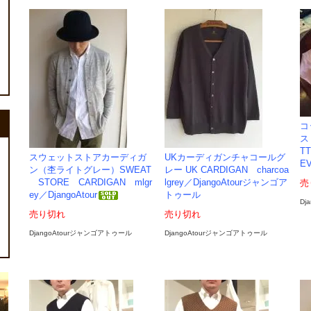
コ
ス
TT
スウェットストアカーディガ
UKカーディガンチャコールグ
EV
ン（杢ライトグレー）SWEAT
レー UK CARDIGAN charcoa
STORE CARDIGAN mlgr
lgrey／DjangoAtourジャンゴア
売
ey／DjangoAtour
トゥール
Dj
売り切れ
売り切れ
DjangoAtourジャンゴアトゥール
DjangoAtourジャンゴアトゥール