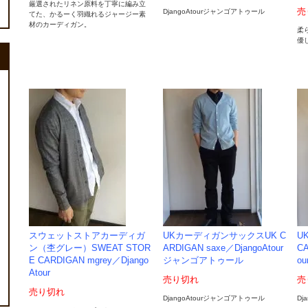
厳選されたリネン原料を丁寧に編み立
売
DjangoAtourジャンゴアトゥール
てた、かるーく羽織れるジャージー素
材のカーディガン。
柔
優
スウェットストアカーディガ
UKカーディガンサックスUK C
U
ン（杢グレー）SWEAT STOR
ARDIGAN saxe／DjangoAtour
CA
E CARDIGAN mgrey／Django
ジャンゴアトゥール
o
Atour
売り切れ
売
売り切れ
DjangoAtourジャンゴアトゥール
Dj