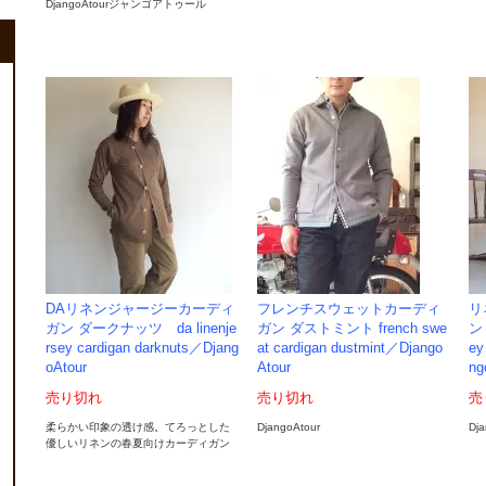
DjangoAtourジャンゴアトゥール
DAリネンジャージーカーディ
フレンチスウェットカーディ
リ
ガン ダークナッツ da linenje
ガン ダストミント french swe
ン
rsey cardigan darknuts／Djang
at cardigan dustmint／Django
ey
oAtour
Atour
ng
売り切れ
売り切れ
売
柔らかい印象の透け感。てろっとした
DjangoAtour
Dj
優しいリネンの春夏向けカーディガン