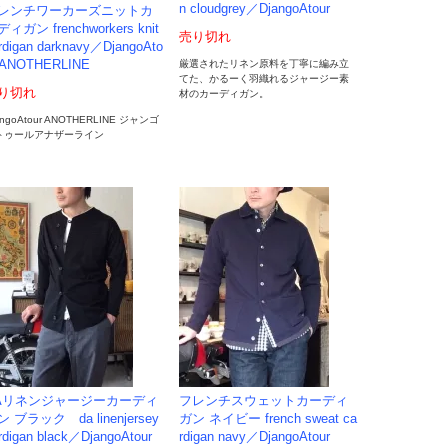
n cloudgrey／DjangoAtour
レンチワーカーズニットカ
ィガン frenchworkers knit
売り切れ
rdigan darknavy／DjangoAto
厳選されたリネン原料を丁寧に編み立
 ANOTHERLINE
てた、かるーく羽織れるジャージー素
り切れ
材のカーディガン。
angoAtour ANOTHERLINE ジャンゴ
トゥールアナザーライン
Aリネンジャージーカーディ
フレンチスウェットカーディ
 ブラック da linenjersey
ガン ネイビー french sweat ca
rdigan black／DjangoAtour
rdigan navy／DjangoAtour