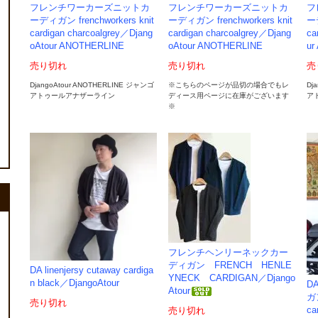
フレンチワーカーズニットカ
フレンチワーカーズニットカ
フ
ーディガン frenchworkers knit
ーディガン frenchworkers knit
ーデ
cardigan charcoalgrey／Djang
cardigan charcoalgrey／Djang
ca
oAtour ANOTHERLINE
oAtour ANOTHERLINE
ur
売り切れ
売り切れ
売
DjangoAtour ANOTHERLINE ジャンゴ
※こちらのページが品切の場合でもレ
Dj
アトゥールアナザーライン
ディース用ページに在庫がございます
ア
※
フレンチヘンリーネックカー
ディガン FRENCH HENLE
DA linenjersy cutaway cardiga
YNECK CARDIGAN／Django
n black／DjangoAtour
D
Atour
ガン
売り切れ
ca
売り切れ