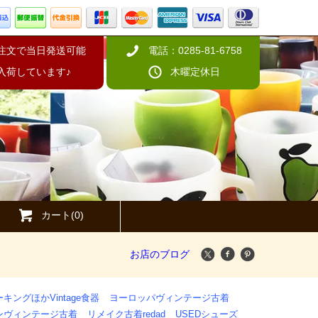
の注文で当日発送可能
電話：0285-81-6758
入荷しています♪
木曜定休日
カート(0)
お店のブログ
キングほかVintage食器
ヨーロッパヴィンテージ古着
ンヴィンテージ古着
リメイク古着redad
USEDシューズ