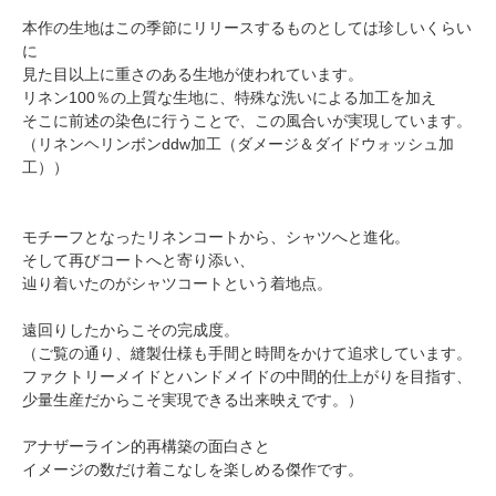
本作の生地はこの季節にリリースするものとしては珍しいくらい
に
見た目以上に重さのある生地が使われています。
リネン100％の上質な生地に、特殊な洗いによる加工を加え
そこに前述の染色に行うことで、この風合いが実現しています。
（リネンヘリンボンddw加工（ダメージ＆ダイドウォッシュ加
工））
モチーフとなったリネンコートから、シャツへと進化。
そして再びコートへと寄り添い、
辿り着いたのがシャツコートという着地点。
遠回りしたからこその完成度。
（ご覧の通り、縫製仕様も手間と時間をかけて追求しています。
ファクトリーメイドとハンドメイドの中間的仕上がりを目指す、
少量生産だからこそ実現できる出来映えです。）
アナザーライン的再構築の面白さと
イメージの数だけ着こなしを楽しめる傑作です。