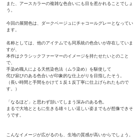
また、アースカラーの複雑な色合いにも目を惹かれることでしょ
う。
今回の展開色は、ダークベージュにチャコールグレーとなってい
ます。
名称としては、他のアイテムでも同系統の色合いが存在していま
すが、
本作はクラシックファーマーのイメージを持たせたいとのこと
で、
手染め職人による天然染色法（ムラ染め）を駆使して
侘び寂びのある色合いが印象的な仕上がりを目指したそう。
（長い時間と手間をかけて１反１反丁寧に仕上げられたもので
す。）
「なるほど」と思わず頷いてしまう深みのある色。
まるで大地とともに生きる雄々しい逞しい姿までもが想像できそ
うです。
こんなイメージが広がるのも、生地の質感が高いからでしょう。