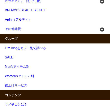
ヒラキヒミ。（おでこ靴）
BROWN'S BEACH JACKET
Ardhi（アルディ）
その他雑貨
グループ
Fire-kingをカラー別で調べる
SALE
Men'sアイテム別
Women'sアイテム別
裾上げサービス
コンテンツ
マメチコとは？