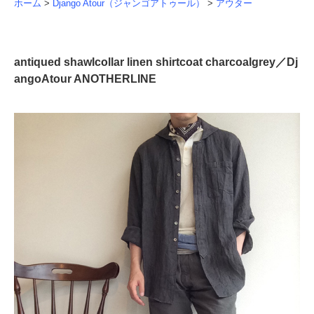
ホーム
>
Django Atour（ジャンゴアトゥール）
>
アウター
antiqued shawlcollar linen shirtcoat charcoalgrey／Dj
angoAtour ANOTHERLINE