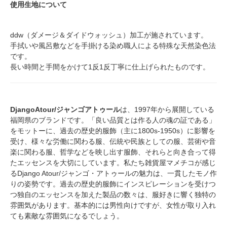
使用生地について
ddw（ダメージ＆ダイドウォッシュ）加工が施されています。
手拭いや風呂敷などを手掛ける染め職人による特殊な天然染色法
です。
長い時間と手間をかけて1反1反丁寧に仕上げられたものです。
DjangoAtour/ジャンゴアトゥール
は、1997年から展開している
福岡県のブランドです。「良い品質とは作る人の魂の証である」
をモットーに、過去の歴史的服飾（主に1800s-1950s）に影響を
受け、様々な労働に関わる服、伝統や民族としての服、芸術や音
楽に関わる服、哲学などを映し出す服飾、それらと向き合って得
たエッセンスを大切にしています。私たち雑貨屋マメチコが感じ
るDjango Atour/ジャンゴ・アトゥールの魅力は、一貫したモノ作
りの姿勢です。過去の歴史的服飾にインスピレーションを受けつ
つ独自のエッセンスを加えた製品の数々は、服好きに響く独特の
雰囲気があります。基本的には男性向けですが、女性が取り入れ
ても素敵な雰囲気になるでしょう。