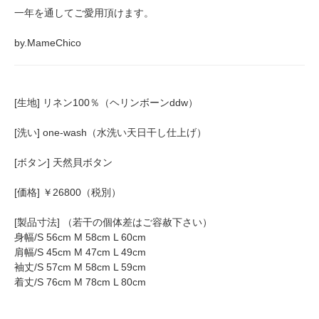
一年を通してご愛用頂けます。
by.MameChico
[生地] リネン100％（ヘリンボーンddw）
[洗い] one-wash（水洗い天日干し仕上げ）
[ボタン] 天然貝ボタン
[価格] ￥26800（税別）
[製品寸法] （若干の個体差はご容赦下さい）
身幅/S 56cm M 58cm L 60cm
肩幅/S 45cm M 47cm L 49cm
袖丈/S 57cm M 58cm L 59cm
着丈/S 76cm M 78cm L 80cm