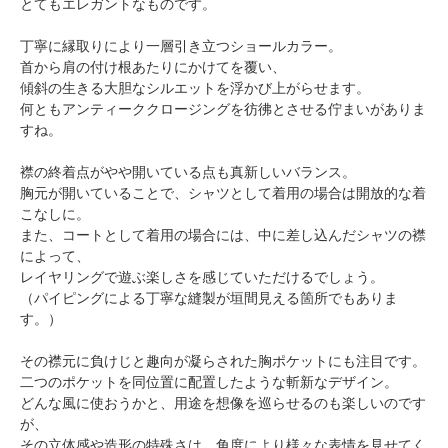
とてもエレガントなものです。
丁寧に縁取りにより一層引き立つショールカラー。
首から肩の付け根あたりにかけてを覆い、
傾斜の生きる大胆なシルエットを浮かび上がらせます。
何ともアンティーククロージングを彷彿とさせる佇まいがありま
すね。
襟の終着点がやや開いている点も真新しいバランス。
胸元が開いていることで、シャツとして着用の場合は開放的な着
こなしに。
また、コートとして着用の場合には、中に差し込んだシャツの襟
によって、
レイヤリングで遊ぶ楽しさを感じていただけるでしょう。
（パイピングによる丁寧な縫製が垣間見える箇所でもありま
す。）
その襟元に負けじと趣向が凝らされた胸ポケットにも注目です。
二つのポケットを同位置に配置したような斬新なデザイン。
どんな風に使おうかと、用途を想像を巡らせるのも楽しいのです
が、
その立体感や造形の特殊さは、角度により様々な表情を見せてく