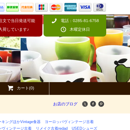
の注文で当日発送可能
電話：0285-81-6758
入荷しています♪
木曜定休日
カート(0)
お店のブログ
キングほかVintage食器
ヨーロッパヴィンテージ古着
ンヴィンテージ古着
リメイク古着redad
USEDシューズ