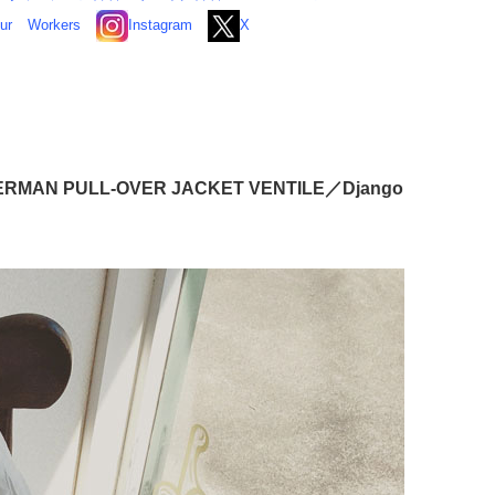
ur
Workers
Instagram
X
PULL-OVER JACKET VENTILE／Django