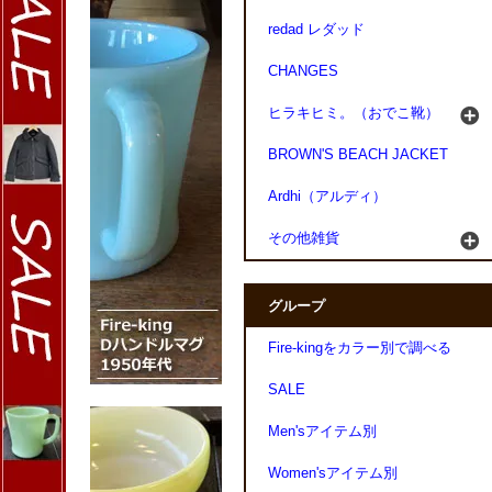
redad レダッド
CHANGES
ヒラキヒミ。（おでこ靴）
BROWN'S BEACH JACKET
Ardhi（アルディ）
その他雑貨
グループ
Fire-kingをカラー別で調べる
SALE
Men'sアイテム別
Women'sアイテム別