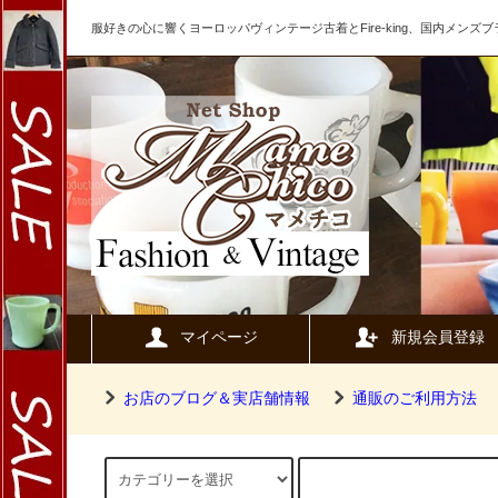
服好きの心に響くヨーロッパヴィンテージ古着とFire-king、国内メン
マイページ
新規会員登録
お店のブログ＆実店舗情報
通販のご利用方法