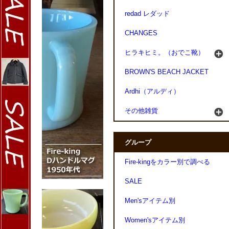
redad レダッド
CHANGES
ヒラキヒミ。（おでこ靴）
BROWN'S BEACH JACKET
Ardhi（アルディ）
その他雑貨
グループ
Fire-kingをカラー別で調べる
SALE
Men'sアイテム別
Women'sアイテム別