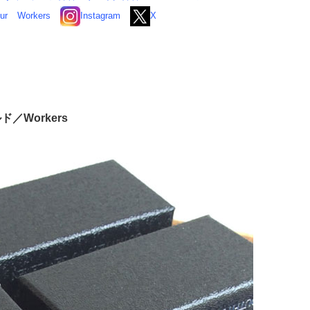
ur
Workers
Instagram
X
Workers