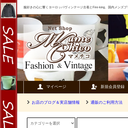
服好きの心に響くヨーロッパヴィンテージ古着とFire-king、国内メン
マイページ
新規会員登録
お店のブログ＆実店舗情報
通販のご利用方法