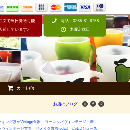
の注文で当日発送可能
電話：0285-81-6758
入荷しています♪
木曜定休日
カート(0)
お店のブログ
キングほかVintage食器
ヨーロッパヴィンテージ古着
ンヴィンテージ古着
リメイク古着redad
USEDシューズ