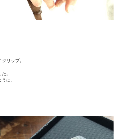
イクリップ。
した。
ように。