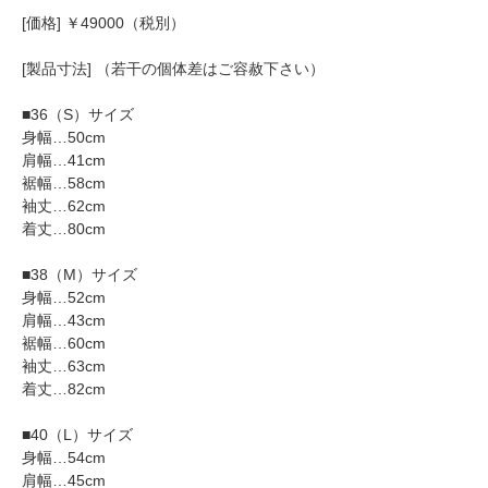
[価格] ￥49000（税別）
[製品寸法] （若干の個体差はご容赦下さい）
■36（S）サイズ
身幅…50cm
肩幅…41cm
裾幅…58cm
袖丈…62cm
着丈…80cm
■38（M）サイズ
身幅…52cm
肩幅…43cm
裾幅…60cm
袖丈…63cm
着丈…82cm
■40（L）サイズ
身幅…54cm
肩幅…45cm