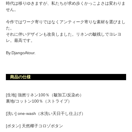
時代は移りゆきますが、私たちが求め歩くかっこよさは変わりま
せん。
今作ではワーク寄りではなくアンティーク寄りな素材を選びまし
た。
それに伴いデザインも改良しました。リネンの皺残しでヨレヨ
レ。最高です。
By.DjangoAtour.
商品の仕様
[生地] 強撚リネン100％（皺加工/反染め）
裏地/コットン100％（ストライプ）
[洗い] one-wash（水洗い天日干し仕上げ）
[ボタン] 天然椰子コロゾボタン