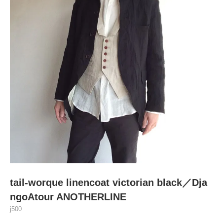
tail-worque linencoat victorian black／Dja
ngoAtour ANOTHERLINE
j500