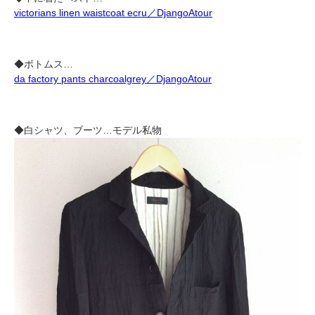
victorians linen waistcoat ecru／DjangoAtour
◆ボトムス…
da factory pants charcoalgrey／DjangoAtour
◆白シャツ、ブーツ…モデル私物