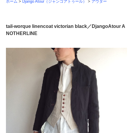
ホーム
>
Django Atour（ジャンゴアトゥール）
>
アウター
tail-worque linencoat victorian black／DjangoAtour A
NOTHERLINE