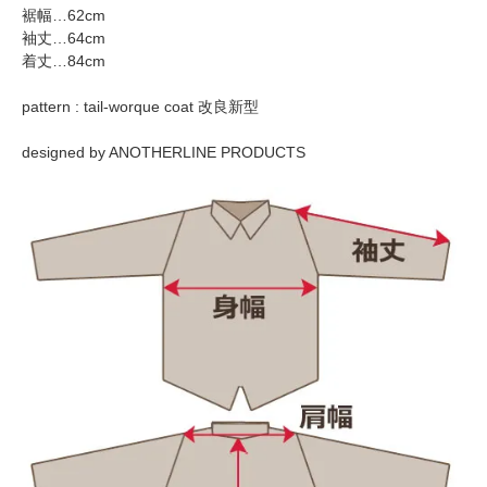
裾幅…62cm
袖丈…64cm
着丈…84cm
pattern : tail-worque coat 改良新型
designed by ANOTHERLINE PRODUCTS