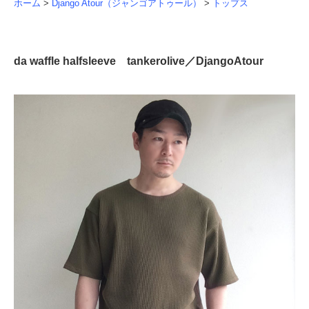
ホーム
>
Django Atour（ジャンゴアトゥール）
>
トップス
da waffle halfsleeve tankerolive／DjangoAtour