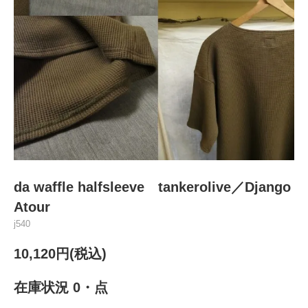
da waffle halfsleeve tankerolive／Django
Atour
j540
10,120円(税込)
在庫状況 0・点