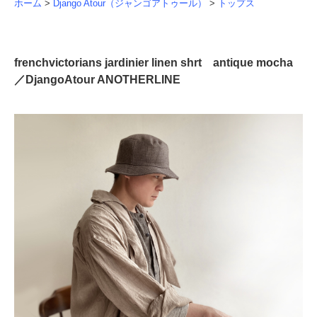
ホーム
>
Django Atour（ジャンゴアトゥール）
>
トップス
frenchvictorians jardinier linen shrt antique mocha
／DjangoAtour ANOTHERLINE