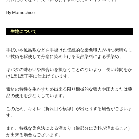
By.Mamechico.
生地について
手拭いや風呂敷などを手掛けた伝統的な染色職人が持つ素晴らし
い技術を駆使して丹念に染め上げる天然染料による手染め。
キバタの味わいや風合いを損なうことのないよう、長い時間をか
け1反1反丁寧に仕上げています。
素材の特性を生かすため出来る限り機械的な張力や圧力または薬
品の使用を少なくしています。
このため、キオレ（折れ目や横線）が出たりする場合がございま
す。
また、特殊な染色法による溜まり（皺部分に染料が溜まること）
が出来る場合もございます。