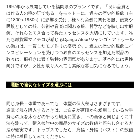
1997年から展開している福岡県のブランドです。「良い品質と
は作る人の魂の証である」をモットーに、過去の歴史的服飾（主
に1800s-1950s）に影響を受け、様々な労働に関わる服、伝統や
民族としての服、芸術や音楽に関わる服、哲学などを映し出す服
飾、それらと向き合って得たエッセンスを大切にしています。私
たち雑貨屋マメチコが感じるDjango Atour/ジャンゴ・アトゥール
の魅力は、一貫したモノ作りの姿勢です。過去の歴史的服飾にイ
ンスピレーションを受けつつ独自のエッセンスを加えた製品の
数々は、服好きに響く独特の雰囲気があります。基本的には男性
向けですが、女性が取り入れても素敵な雰囲気になるでしょう。
通販で適切なサイズを選ぶには
同じ身長・体重であっても、体型の個人差はさまざまです。
通販で服を購入するときは、ご自身が普段から愛用しているお手
持ちの服を床などの平らな場所に置き、下の画像と同じように寸
法を測って、購入検討中の商品のサイズの数値と照らし合せる方
法が確実です。トップスでしたら、肩幅・身幅（バスト）の数値
に特に着目してみてください。