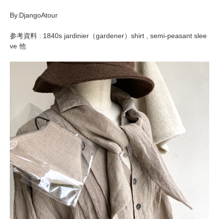
By.DjangoAtour
参考資料 : 1840s jardinier（gardener）shirt , semi-peasant slee
ve 他