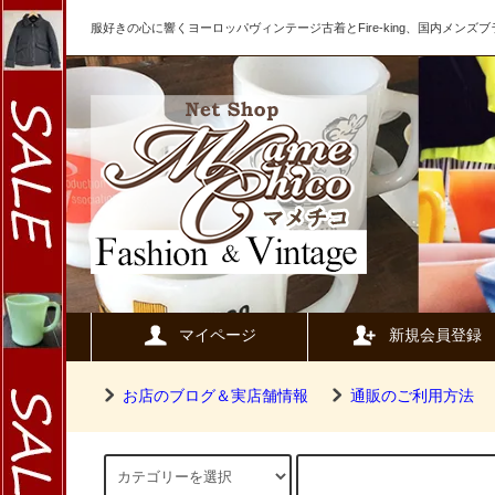
服好きの心に響くヨーロッパヴィンテージ古着とFire-king、国内メン
マイページ
新規会員登録
お店のブログ＆実店舗情報
通販のご利用方法