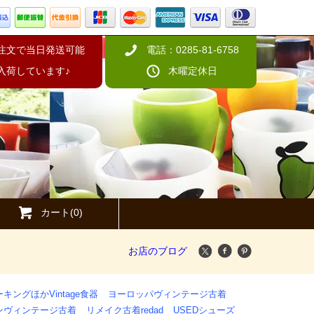
の注文で当日発送可能
電話：0285-81-6758
入荷しています♪
木曜定休日
カート(0)
お店のブログ
キングほかVintage食器
ヨーロッパヴィンテージ古着
ンヴィンテージ古着
リメイク古着redad
USEDシューズ