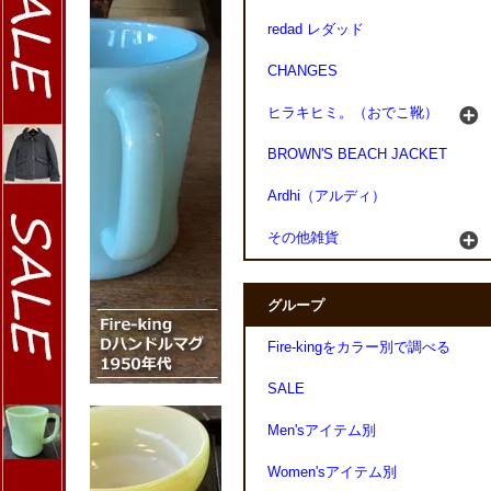
redad レダッド
CHANGES
ヒラキヒミ。（おでこ靴）
BROWN'S BEACH JACKET
Ardhi（アルディ）
その他雑貨
グループ
Fire-kingをカラー別で調べる
SALE
Men'sアイテム別
Women'sアイテム別