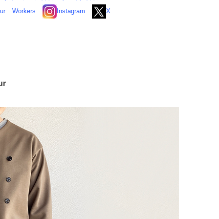
ur
Workers
Instagram
X
ur