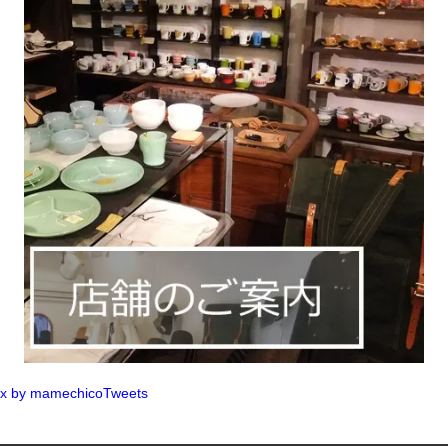
x by mamechicoTweets