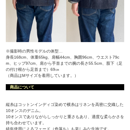
※撮影時の男性モデルの体型…
身長168cm、体重65kg、肩幅44cm、胸囲96cm、ウエスト79c
m、ヒップ97cm、肩から手首までの腕の長さ55.5cm、股下（足
の付け根から足首まで）69㎝
（商品はMサイズを着用しています。）
商品について
縦糸はコットンインディゴ染めで横糸はリネンを高密に交織した
10オンスのデニム。
10オンスでありながらしっかりと重さもあり、適度な柔らかさを
持ち合わせています。
経年使用によるフェード（色落ち）も楽しみな生地です。