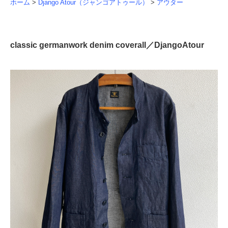
ホーム
>
Django Atour（ジャンゴアトゥール）
>
アウター
classic germanwork denim coverall／DjangoAtour