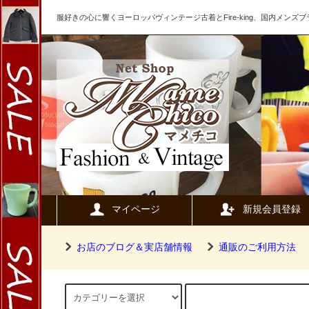
服好きの心に響くヨーロッパヴィンテージ古着とFire-king、国内メン
マイページ
新規会員登録
お店のブログ＆実店舗情報
通販のご利用方法