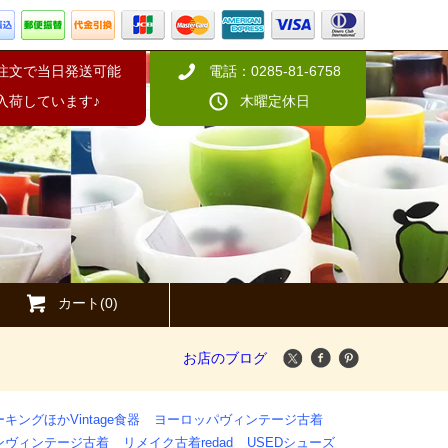
の注文で当日発送可能
電話：0285-81-6758
入荷しています♪
木曜定休日
カート(0)
お店のブログ
キングほかVintage食器
ヨーロッパヴィンテージ古着
ンヴィンテージ古着
リメイク古着redad
USEDシューズ