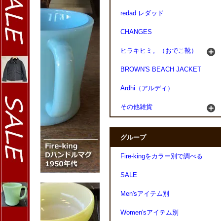
redad レダッド
CHANGES
ヒラキヒミ。（おでこ靴）
BROWN'S BEACH JACKET
Ardhi（アルディ）
その他雑貨
グループ
Fire-kingをカラー別で調べる
SALE
Men'sアイテム別
Women'sアイテム別