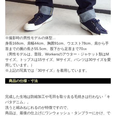
※撮影時の男性モデルの体型…
身長168cm、肩幅44cm、胸囲91cm、ウエスト78cm、肩から手
首までの腕の長さ55.5cm、股下から足首まで70㎝
（男性モデルは、普段、Workersのアウター・ジャケット類はM
サイズ、トップスは15サイズ、Mサイズ、パンツは30サイズを愛
用しています。）
※上記の写真では「30サイズ」を着用しています。
商品の仕様・寸法
完成した生地は防縮加工や毛羽を取り去る毛焼きは行わない「キ
バタデニム」。
洗うと縮みねじれるのが特徴ですので、
商品は、最後の仕上げにワンウォッシュ・タンブラーにかけ、で