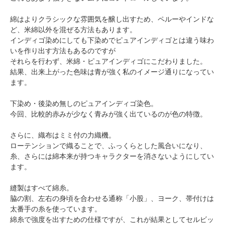
綿はよりクラシックな雰囲気を醸し出すため、ペルーやインドな
ど、米綿以外を混ぜる方法もあります。
インディゴ染めにしても下染めでピュアインディゴとは違う味わ
いを作り出す方法もあるのですが
それらを行わず、米綿・ピュアインディゴにこだわりました。
結果、出来上がった色味は青が強く私のイメージ通りになってい
ます。
下染め・後染め無しのピュアインディゴ染色。
今回、比較的赤みが少なく青みが強く出ているのが色の特徴。
さらに、織布はミミ付の力織機。
ローテンションで織ることで、ふっくらとした風合いになり、
糸、さらには綿本来が持つキャラクターを消さないようにしてい
ます。
縫製はすべて綿糸。
脇の割、左右の身頃を合わせる通称「小股」、ヨーク、帯付けは
太番手の糸を使っています。
綿糸で強度を出すための仕様ですが、これが結果としてセルビッ