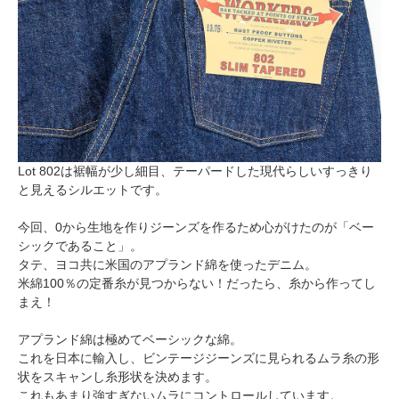
Lot 802は裾幅が少し細目、テーパードした現代らしいすっきり
と見えるシルエットです。
今回、0から生地を作りジーンズを作るため心がけたのが「ベー
シックであること」。
タテ、ヨコ共に米国のアプランド綿を使ったデニム。
米綿100％の定番糸が見つからない！だったら、糸から作ってし
まえ！
アプランド綿は極めてベーシックな綿。
これを日本に輸入し、ビンテージジーンズに見られるムラ糸の形
状をスキャンし糸形状を決めます。
これもあまり強すぎないムラにコントロールしています。