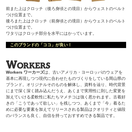
前また上はクロッチ（後ろ身頃との境目）からウェストのベルト
つけ位置まで。
後ろまた上はクロッチ（前身頃との境目）からウェストのベルト
つけ位置まで。
ワタリはクロッチ部分を水平にはかっています。
このブランドの「ココ」が良い！
Workers ワーカーズ
は、古いアメリカ・ヨーロッパのウェアを
基本に再現しつつ現代に合わせたものづくりをしている岡山県の
ブランド。オリジナルそのものを解体し、資料を辿り、時代背景
にまで深く深く踏み込んだうえ、あくまで実用性に則した変更を
加えていける柔軟性に私たちマメチコは強く惹かれます。古着好
きの「こうであって欲しい」を残しつつ、あくまで「今」着るた
めに必要な要素を加えてリリースされる製品はクオリティと値段
のバランスも良く、自信を持っておすすめできる製品です。