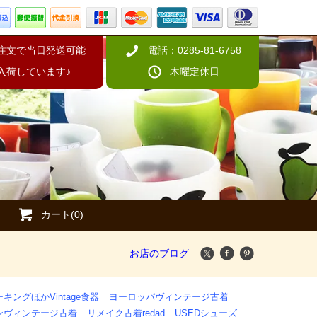
の注文で当日発送可能
電話：0285-81-6758
入荷しています♪
木曜定休日
カート(0)
お店のブログ
キングほかVintage食器
ヨーロッパヴィンテージ古着
ンヴィンテージ古着
リメイク古着redad
USEDシューズ