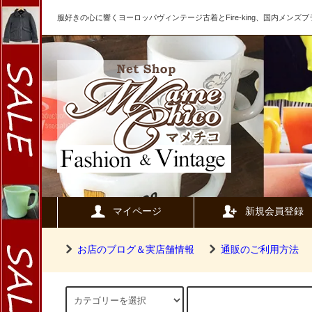
服好きの心に響くヨーロッパヴィンテージ古着とFire-king、国内メン
マイページ
新規会員登録
お店のブログ＆実店舗情報
通販のご利用方法