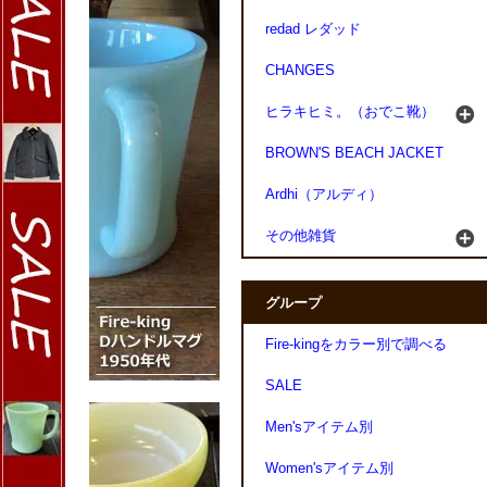
redad レダッド
CHANGES
ヒラキヒミ。（おでこ靴）
BROWN'S BEACH JACKET
Ardhi（アルディ）
その他雑貨
グループ
Fire-kingをカラー別で調べる
SALE
Men'sアイテム別
Women'sアイテム別