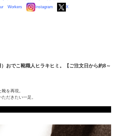
ur
Workers
Instagram
X
ha使用）おでこ靴職人ヒラキヒミ。【ご注文日から約8～
た靴を再現。
いただきたい一足。