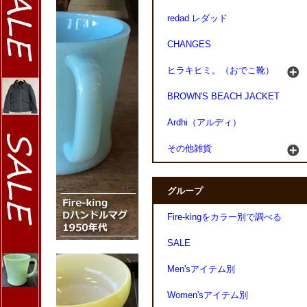
redad レダッド
CHANGES
ヒラキヒミ。（おでこ靴）
BROWN'S BEACH JACKET
Ardhi（アルディ）
その他雑貨
グループ
Fire-kingをカラー別で調べる
SALE
Men'sアイテム別
Women'sアイテム別