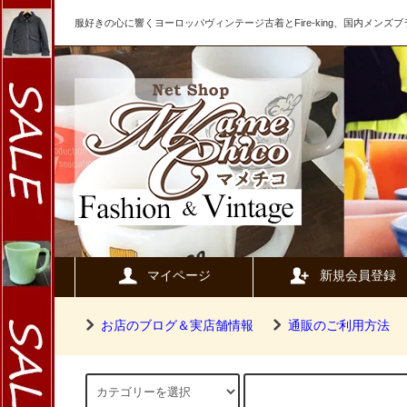
服好きの心に響くヨーロッパヴィンテージ古着とFire-king、国内メン
マイページ
新規会員登録
お店のブログ＆実店舗情報
通販のご利用方法