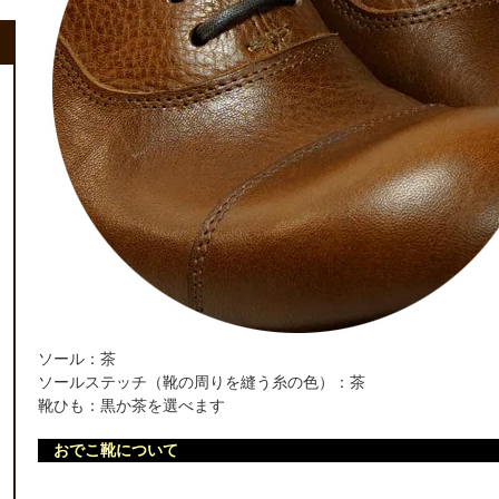
ソール：茶
ソールステッチ（靴の周りを縫う糸の色）：茶
靴ひも：黒か茶を選べます
おでこ靴について