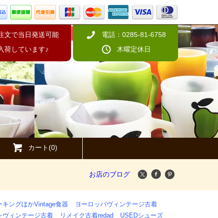
の注文で当日発送可能
電話：0285-81-6758
入荷しています♪
木曜定休日
カート(0)
お店のブログ
キングほかVintage食器
ヨーロッパヴィンテージ古着
ンヴィンテージ古着
リメイク古着redad
USEDシューズ