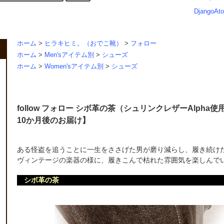
DjangoAto
ホーム
>
ヒラキヒミ。（おでこ靴）
>
フォロー
ホーム
>
Men'sアイテム別
>
シューズ
ホーム
>
Women'sアイテム別
>
シューズ
follow フォロー シボ革の茶（シュリンクレザーAlp
10か月後のお届け】
ある怪盗を追うことに一生をささげた男が磨り減らし、履き続け
ヴィンテージの楽器の様に、履きこんで枯れた雰囲気を楽しんで
シボ革の茶