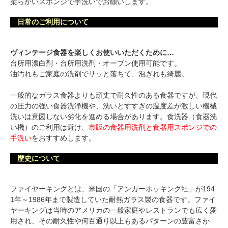
柔らかいスポンジで手洗いでお願いします。
日常のご利用について
ヴィンテージ食器を楽しくお使いいただくために…
台所用漂白剤・台所用洗剤・オーブン使用可能です。
油汚れもご家庭の洗剤でサッと落ちて、泡ぎれも綺麗。
一般的なガラス食器よりも頑丈で耐久性のある食器ですが、現代
の圧力の強い食器洗浄機や、洗いとすすぎの温度差が激しい機械
洗いは意図しない劣化を進める場合があります。食洗器（食器洗
い機）のご利用は避け、
市販の食器用洗剤と食器用スポンジでの
手洗い
をおすすめします。
歴史について
ファイヤーキングとは、米国の「アンカーホッキング社」が194
1年～1986年まで製造していた耐熱ガラス製の食器です。ファイ
ヤーキングは当時のアメリカの一般家庭やレストランでも広く愛
用され、その耐久性や何百通り以上もあるパターンの豊富さか