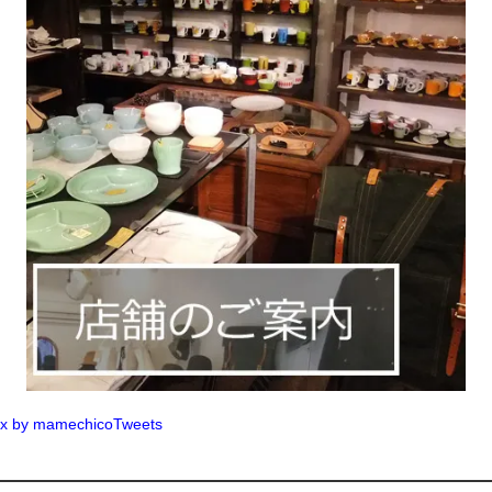
x by mamechicoTweets