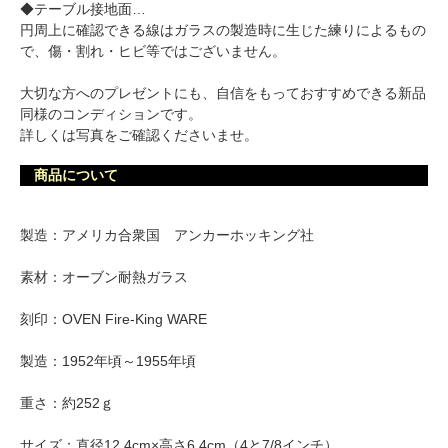
◆テーブル接地面…
円周上に確認できる線はガラスの製造時に生じた練りによるもの
で、傷・割れ・ヒビ等ではございません。
大切な方へのプレゼントにも、自信をもっておすすめできる新品
同様のコンディションです。
詳しくは写真をご確認くださいませ。
商品について
製造：アメリカ合衆国 アンカーホッキング社
素材：オーブン耐熱ガラス
刻印：OVEN Fire-King WARE
製造：1952年頃～1955年頃
重さ：約252ｇ
サイズ：直径12.4cm×高さ6.4cm（4と7/8インチ）