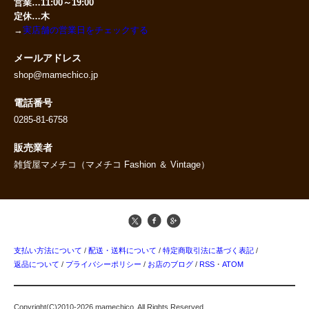
営業…11:00～19:00
定休…木
→
実店舗の営業日をチェックする
メールアドレス
shop@mamechico.jp
電話番号
0285-81-6758
販売業者
雑貨屋マメチコ（マメチコ Fashion ＆ Vintage）
支払い方法について
/
配送・送料について
/
特定商取引法に基づく表記
/
返品について
/
プライバシーポリシー
/
お店のブログ
/
RSS
・
ATOM
Copyright(C)2010-2026 mamechico. All Rights Reserved.