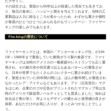
たデザイン。
その頑丈さは、製造から50年以上が経過した現在でも生きてお
り、毎日の食卓に、ハッピーと輝きを与えてくれます。当時の工
業製品は人力に頼るところが多かったため、わずかな重さや個性
が食器のひとつひとつにみられるのもヴィンテージ・ファイヤー
キングの楽しみでもあります。
Fire-kingの歴史について
ファイヤーキングとは、米国の「アンカーホッキング社」が194
1年～1986年まで製造していた耐熱ガラス製の食器です。ファイ
ヤーキングは当時のアメリカの一般家庭やレストランでも広く愛
用され、その耐久性や何百通り以上もあるパターンの豊富さか
ら、日本や世界でもたくさんのコレクターに愛され続けていま
す。製造されていた30年間の間には、ほんの数年間しか製造され
なかったレア・アイテムなどもあります。アド（広告宣伝）マグ
をはじめ、企業のロゴや広告がプリントされたマグカップ等は当
時のアメリカで販促用ノベルティとしても普及しました。知れば
知るほど奥が深く、何よりもデザインの暖かみと使用感の良さが
抜群。あなただけのお気に入りが、きっとみつかることでしょ
う。