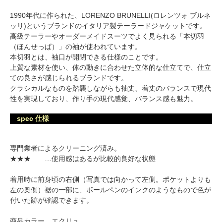
1990年代に作られた、LORENZO BRUNELLI(ロレンツォ ブルネ
ッリ)というブランドのイタリア製テーラードジャケットです。
高級テーラーやオーダーメイドスーツでよく見られる「本切羽
（ほんせっぱ）」の袖が使われています。
本切羽とは、袖口が開閉できる仕様のことです。
上質な素材を使い、体の動きに合わせた立体的な仕立てで、仕立
ての良さが感じられるブランドです。
クラシカルなものを踏襲しながらも袖丈、着丈のバランスで現代
性を実現しており、作り手の現代感覚、バランス感も魅力。
spec 仕様
専門業者によるクリーニング済み。
★★★ …使用感はあるが比較的良好な状態
着用時に前身頃の右側（写真では向かって左側。ポケットよりも
左の奥側）裾の一部に、ボールペンのインクのようなもので色が
付いた跡が確認できます。
商品カラー…エクリュ