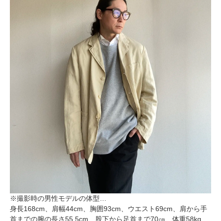
※撮影時の男性モデルの体型…
身長168cm、肩幅44cm、胸囲93cm、ウエスト69cm、肩から手
首までの腕の長さ55.5cm、股下から足首まで70㎝、体重58kg