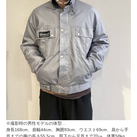
※撮影時の男性モデルの体型…
身長168cm、肩幅44cm、胸囲93cm、ウエスト69cm、肩から手
首までの腕の長さ55.5cm、股下から足首まで70㎝、体重58kg