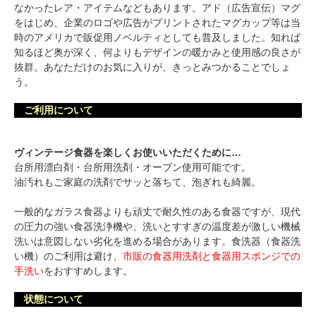
なかったレア・アイテムなどもあります。アド（広告宣伝）マグ
をはじめ、企業のロゴや広告がプリントされたマグカップ等は当
時のアメリカで販促用ノベルティとしても普及しました。知れば
知るほど奥が深く、何よりもデザインの暖かみと使用感の良さが
抜群。あなただけのお気に入りが、きっとみつかることでしょ
う。
ご利用について
ヴィンテージ食器を楽しくお使いいただくために…
台所用漂白剤・台所用洗剤・オーブン使用可能です。
油汚れもご家庭の洗剤でサッと落ちて、泡ぎれも綺麗。
一般的なガラス食器よりも頑丈で耐久性のある食器ですが、現代
の圧力の強い食器洗浄機や、洗いとすすぎの温度差が激しい機械
洗いは意図しない劣化を進める場合があります。食洗器（食器洗
い機）のご利用は避け、
市販の食器用洗剤と食器用スポンジでの
手洗い
をおすすめします。
状態について