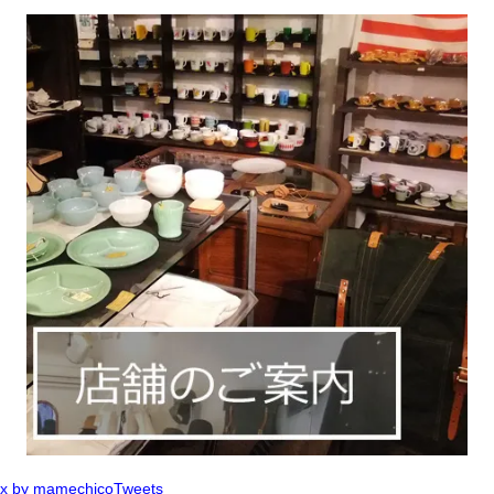
x by mamechicoTweets