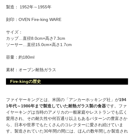
製造： 1952年～1955年
刻印：OVEN Fire-king WARE
サイズ：
カップ…直径8.0cm×高さ7.3cm
ソーサー…直径15.0cm×高さ1.7cm
容量：約180ml
素材：オーブン耐熱ガラス
Fire-kingの歴史
ファイヤーキングとは、米国の「アンカーホッキング社」が
194
1年代～1986年まで製造していた耐熱ガラス製の食器
です。ファ
イヤーキングは当時のアメリカの一般家庭やレストランでも広く
愛用され、その耐久性や何百通り以上もあるパターンの豊富さか
ら、日本や世界でもたくさんのコレクターに愛され続けていま
す。製造されていた30年間の間には、ほんの数年間しか製造され