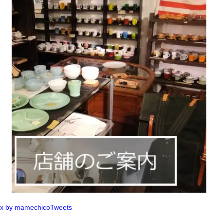
x by mamechicoTweets