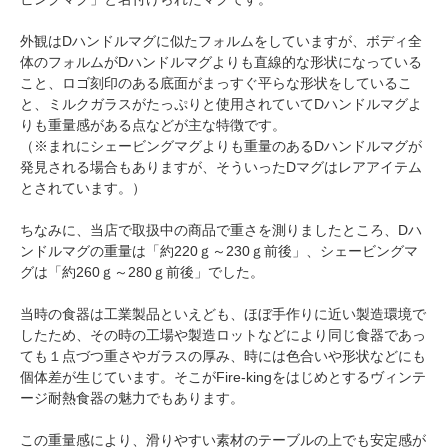
外観はDハンドルマグに似たフォルムをしていますが、ボディ全
体のフォルムがDハンドルマグよりも直線的な形状になっている
こと、ロゴ刻印のある底面がまっすぐ平らな形状をしているこ
と、ミルクガラスがたっぷりと使用されていてDハンドルマグよ
りも重量感がある点などが主な特徴です。
（※まれにシェービングマグよりも重量のあるDハンドルマグが
発見される場合もありますが、そういったDマグはレアアイテム
とされています。）
ちなみに、当店で取扱中の商品で重さを測りましたところ、Dハ
ンドルマグの重量は「約220ｇ～230ｇ前後」、シェービングマ
グは「約260ｇ～280ｇ前後」でした。
当時の食器は工業製品といえども、ほぼ手作りに近い製造環境で
したため、その時の工場や製造ロットなどにより同じ食器であっ
ても１点づつ重さやガラスの厚み、時には色合いや形状などにも
個体差が生じています。そこがFire-kingをはじめとするヴィンテ
ージ耐熱食器の魅力でもあります。
この重量感により、滑りやすい素材のテーブルの上でも安定感が