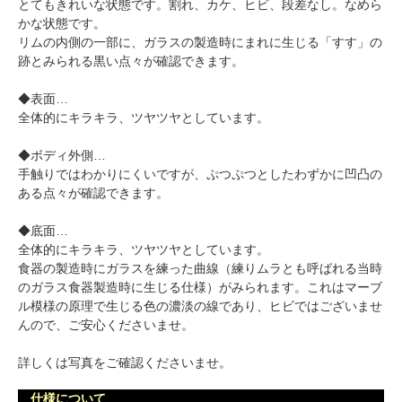
とてもきれいな状態です。割れ、カケ、ヒビ、段差なし。なめら
かな状態です。
リムの内側の一部に、ガラスの製造時にまれに生じる「すす」の
跡とみられる黒い点々が確認できます。
◆表面…
全体的にキラキラ、ツヤツヤとしています。
◆ボディ外側…
手触りではわかりにくいですが、ぷつぷつとしたわずかに凹凸の
ある点々が確認できます。
◆底面…
全体的にキラキラ、ツヤツヤとしています。
食器の製造時にガラスを練った曲線（練りムラとも呼ばれる当時
のガラス食器製造時に生じる仕様）がみられます。これはマーブ
ル模様の原理で生じる色の濃淡の線であり、ヒビではございませ
んので、ご安心くださいませ。
詳しくは写真をご確認くださいませ。
仕様について