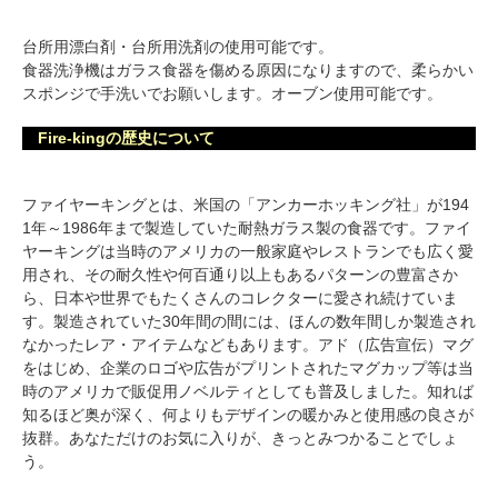
台所用漂白剤・台所用洗剤の使用可能です。
食器洗浄機はガラス食器を傷める原因になりますので、柔らかい
スポンジで手洗いでお願いします。オーブン使用可能です。
Fire-kingの歴史について
ファイヤーキングとは、米国の「アンカーホッキング社」が194
1年～1986年まで製造していた耐熱ガラス製の食器です。ファイ
ヤーキングは当時のアメリカの一般家庭やレストランでも広く愛
用され、その耐久性や何百通り以上もあるパターンの豊富さか
ら、日本や世界でもたくさんのコレクターに愛され続けていま
す。製造されていた30年間の間には、ほんの数年間しか製造され
なかったレア・アイテムなどもあります。アド（広告宣伝）マグ
をはじめ、企業のロゴや広告がプリントされたマグカップ等は当
時のアメリカで販促用ノベルティとしても普及しました。知れば
知るほど奥が深く、何よりもデザインの暖かみと使用感の良さが
抜群。あなただけのお気に入りが、きっとみつかることでしょ
う。