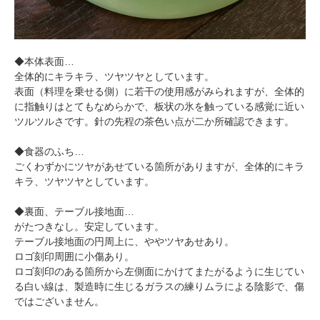
◆本体表面…
全体的にキラキラ、ツヤツヤとしています。
表面（料理を乗せる側）に若干の使用感がみられますが、全体的
に指触りはとてもなめらかで、板状の氷を触っている感覚に近い
ツルツルさです。針の先程の茶色い点が二か所確認できます。
◆食器のふち…
ごくわずかにツヤがあせている箇所がありますが、全体的にキラ
キラ、ツヤツヤとしています。
◆裏面、テーブル接地面…
がたつきなし。安定しています。
テーブル接地面の円周上に、ややツヤあせあり。
ロゴ刻印周囲に小傷あり。
ロゴ刻印のある箇所から左側面にかけてまたがるように生じてい
る白い線は、製造時に生じるガラスの練りムラによる陰影で、傷
ではございません。