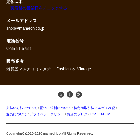
定休…木
→
実店舗の営業日をチェックする
メールアドレス
shop@mamechico.jp
電話番号
0285-81-6758
販売業者
雑貨屋マメチコ（マメチコ Fashion ＆ Vintage）
支払い方法について
/
配送・送料について
/
特定商取引法に基づく表記
/
返品について
/
プライバシーポリシー
/
お店のブログ
/
RSS
・
ATOM
Copyright(C)2010-2026 mamechico. All Rights Reserved.