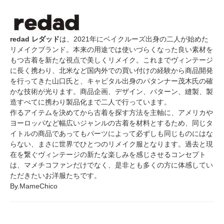
redad レダッド
は、2021年にベイクルーズ出身の二人が始めた
リメイクブランド。本来の用途では使いづらくなった良い素材を
もつ古着を新たな視点で美しくリメイク。これまでヴィンテージ
に長く携わり、北米など国内外での買い付けの経験から商品開発
を行ってきた山口氏と、キャピタル出身のパタンナー茂木氏の確
かな技術が光ります。商品企画、デザイン、パターン、縫製、製
造すべてに携わり製品化まで二人で行っています。
作るアイテムを決めてから古着を探す方法を主軸に、アメリカや
ヨーロッパなど幅広いジャンルの古着を材料とするため、同じタ
イトルの商品であってもパーツによって必ずしも同じものにはな
らない、まさに世界でひとつのリメイク服となります。過去と現
在を繋ぐヴィンテージの新たな楽しみを感じさせるコンセプト
は、マメチコファンだけでなく、是非とも多くの方に体感してい
ただきたいお洋服たちです。
By.MameChico