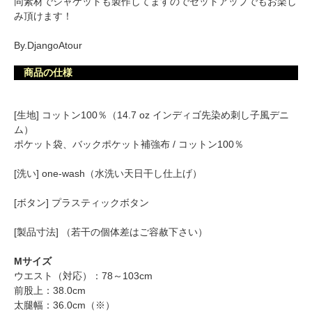
同素材でジャケットも製作してますのでセットアップでもお楽し
み頂けます！
By.DjangoAtour
商品の仕様
[生地] コットン100％（14.7 oz インディゴ先染め刺し子風デニ
ム）
ポケット袋、バックポケット補強布 / コットン100％
[洗い] one-wash（水洗い天日干し仕上げ）
[ボタン] プラスティックボタン
[製品寸法] （若干の個体差はご容赦下さい）
Mサイズ
ウエスト（対応）：78～103cm
前股上：38.0cm
太腿幅：36.0cm（※）