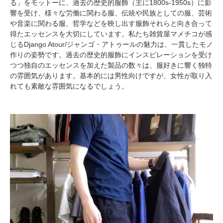
る」をモットーに、過去の歴史的服飾（主に1800s-1950s）に影
響を受け、様々な労働に関わる服、伝統や民族としての服、芸術
や音楽に関わる服、哲学などを映し出す服飾それらと向き合って
得たエッセンスを大切にしています。私たち雑貨屋マメチコが感
じるDjango Atour/ジャンゴ・アトゥールの魅力は、一貫したモノ
作りの姿勢です。過去の歴史的服飾にインスピレーションを受け
つつ独自のエッセンスを加えた製品の数々は、服好きに響く独特
の雰囲気があります。基本的には男性向けですが、女性が取り入
れても素敵な雰囲気になるでしょう。