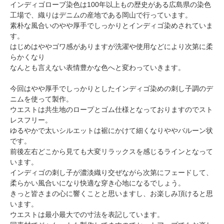
インディゴローブ染色は100年以上もの歴史がある広島県の染色
工場で、織りはデニムの産地である岡山で行っています。
素朴な風合いのやや厚手でしっかりとインディゴ染めされていま
す。
はじめはややゴワ感がありますが洗濯や使用などにより次第に柔
らかくなり
なんとも言えない表情豊かな色へと変わっていきます。
今回はやや厚手でしっかりとしたインディゴ染めの刺し子調のデ
ニムを使って製作。
ウエストは共生地のロープとゴム仕様となっておりますのでスト
レスフリー。
ゆるやかで太いシルエットは裾にかけて細くなりややバルーン状
です。
前後左右どこから見ても大変リラックスを感じるラインとなって
います。
インディゴの刺し子が濃淡織り交ぜながら次第にフェードして、
柔らかい風合いになり快適な穿き心地になるでしょう。
きっと皆さまの心に響くことと思いますし、お楽しみ頂けると思
います。
ウエストは最小最大での寸法を表記しています。