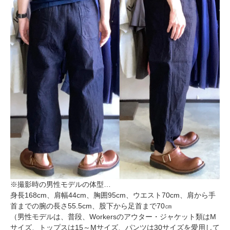
※撮影時の男性モデルの体型…
身長168cm、肩幅44cm、胸囲95cm、ウエスト70cm、肩から手
首までの腕の長さ55.5cm、股下から足首まで70㎝
（男性モデルは、普段、Workersのアウター・ジャケット類はM
サイズ、トップスは15～Mサイズ、パンツは30サイズを愛用して