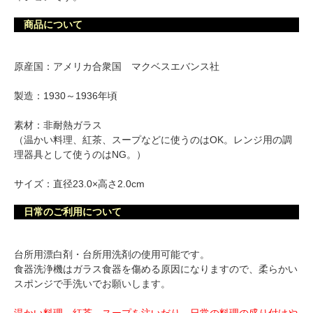
商品について
原産国：アメリカ合衆国 マクベスエバンス社
製造：1930～1936年頃
素材：非耐熱ガラス
（温かい料理、紅茶、スープなどに使うのはOK。レンジ用の調
理器具として使うのはNG。）
サイズ：直径23.0×高さ2.0cm
日常のご利用について
台所用漂白剤・台所用洗剤の使用可能です。
食器洗浄機はガラス食器を傷める原因になりますので、柔らかい
スポンジで手洗いでお願いします。
温かい料理、紅茶、スープを注いだり、日常の料理の盛り付けや