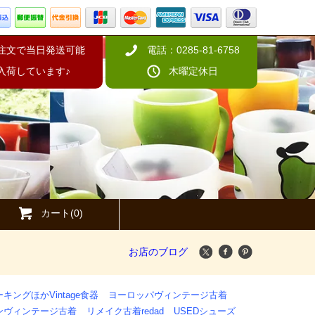
の注文で当日発送可能
電話：0285-81-6758
入荷しています♪
木曜定休日
カート(0)
お店のブログ
キングほかVintage食器
ヨーロッパヴィンテージ古着
ンヴィンテージ古着
リメイク古着redad
USEDシューズ