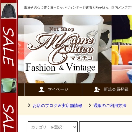
服好きの心に響くヨーロッパヴィンテージ古着とFire-king、国内メン
マイページ
新規会員登録
お店のブログ＆実店舗情報
通販のご利用方法