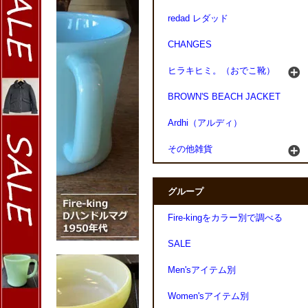
redad レダッド
CHANGES
ヒラキヒミ。（おでこ靴）
BROWN'S BEACH JACKET
Ardhi（アルディ）
その他雑貨
グループ
Fire-kingをカラー別で調べる
SALE
Men'sアイテム別
Women'sアイテム別