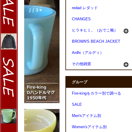
redad レダッド
CHANGES
ヒラキヒミ。（おでこ靴）
BROWN'S BEACH JACKET
Ardhi（アルディ）
その他雑貨
グループ
Fire-kingをカラー別で調べる
SALE
Men'sアイテム別
Women'sアイテム別