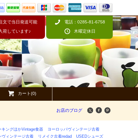
の注文で当日発送可能
電話：0285-81-6758
入荷しています♪
木曜定休日
カート(0)
お店のブログ
キングほかVintage食器
ヨーロッパヴィンテージ古着
ンヴィンテージ古着
リメイク古着redad
USEDシューズ