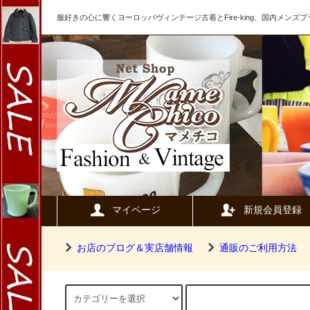
服好きの心に響くヨーロッパヴィンテージ古着とFire-king、国内メン
マイページ
新規会員登録
お店のブログ＆実店舗情報
通販のご利用方法