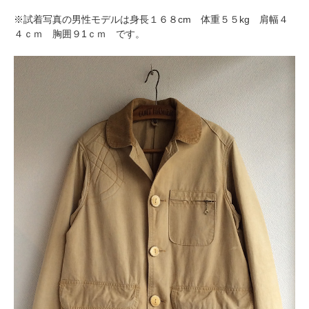
※試着写真の男性モデルは身長１６８cm 体重５５kg 肩幅４
４ｃｍ 胸囲９1ｃｍ です。