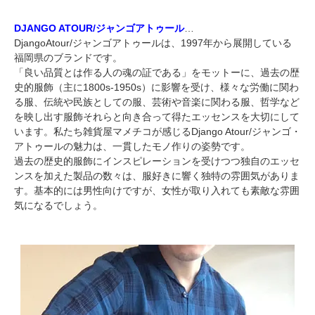
DJANGO ATOUR/ジャンゴアトゥール
…
DjangoAtour/ジャンゴアトゥールは、1997年から展開している
福岡県のブランドです。
「良い品質とは作る人の魂の証である」をモットーに、過去の歴
史的服飾（主に1800s-1950s）に影響を受け、様々な労働に関わ
る服、伝統や民族としての服、芸術や音楽に関わる服、哲学など
を映し出す服飾それらと向き合って得たエッセンスを大切にして
います。私たち雑貨屋マメチコが感じるDjango Atour/ジャンゴ・
アトゥールの魅力は、一貫したモノ作りの姿勢です。
過去の歴史的服飾にインスピレーションを受けつつ独自のエッセ
ンスを加えた製品の数々は、服好きに響く独特の雰囲気がありま
す。基本的には男性向けですが、女性が取り入れても素敵な雰囲
気になるでしょう。