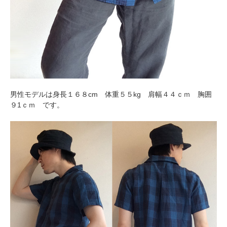
男性モデルは身長１６８cm 体重５５kg 肩幅４４ｃｍ 胸囲
９1ｃｍ です。