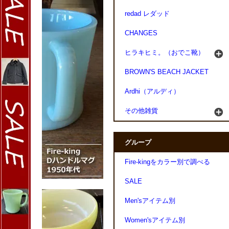
redad レダッド
CHANGES
ヒラキヒミ。（おでこ靴）
BROWN'S BEACH JACKET
Ardhi（アルディ）
その他雑貨
グループ
Fire-kingをカラー別で調べる
SALE
Men'sアイテム別
Women'sアイテム別