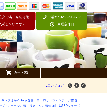
の注文で当日発送可能
電話：0285-81-6758
入荷しています♪
木曜定休日
カート(0)
お店のブログ
キングほかVintage食器
ヨーロッパヴィンテージ古着
ンヴィンテージ古着
リメイク古着redad
USEDシューズ