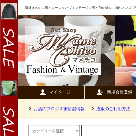
服好きの心に響くヨーロッパヴィンテージ古着とFire-king、国内メン
マイページ
新規会員登録
お店のブログ＆実店舗情報
通販のご利用方法