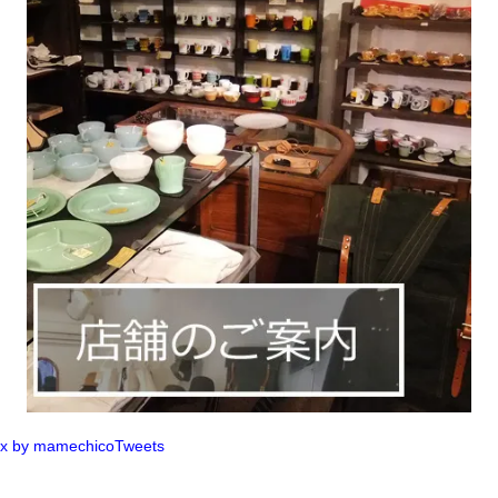
x by mamechicoTweets