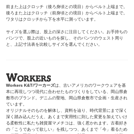
前また上はクロッチ（後ろ身頃との境目）からベルト上端まで。
後ろまた上はクロッチ（前身頃との境目）からベルト上端まで。
ワタリはクロッチから下を水平に測っています。
サイズを選ぶ際は、股上の深さに注目してください。お手持ちの
パンツで、股上の近いものを探し、そのパンツのウェスト周り
と、上記寸法表を比較しサイズを選んでください。
Workers K&T/ワーカーズ
は、古いアメリカのワークウェアを基
本に再現しつつ現代に合わせたものづくりをしている、岡山県倉
敷市のブランド。デニムの聖地、岡山県倉敷市で企画・生産され
ています。
オリジナルそのものを解体し、資料を辿り、時代背景にまで深く
深く踏み込んだうえ、あくまで実用性に則した変更を加えていけ
る柔軟性に私たち雑貨屋マメチコは、強く惹かれます。古着好き
の「こうであって欲しい」を残しつつ、あくまで「今」着るため