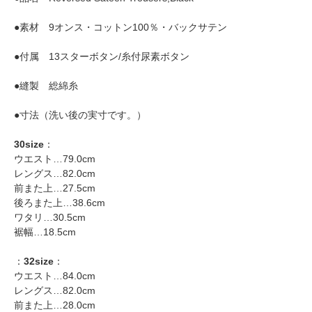
●素材 9オンス・コットン100％・バックサテン
●付属 13スターボタン/糸付尿素ボタン
●縫製 総綿糸
●寸法（洗い後の実寸です。）
30size
：
ウエスト…79.0cm
レングス…82.0cm
前また上…27.5cm
後ろまた上…38.6cm
ワタリ…30.5cm
裾幅…18.5cm
：
32size
：
ウエスト…84.0cm
レングス…82.0cm
前また上…28.0cm