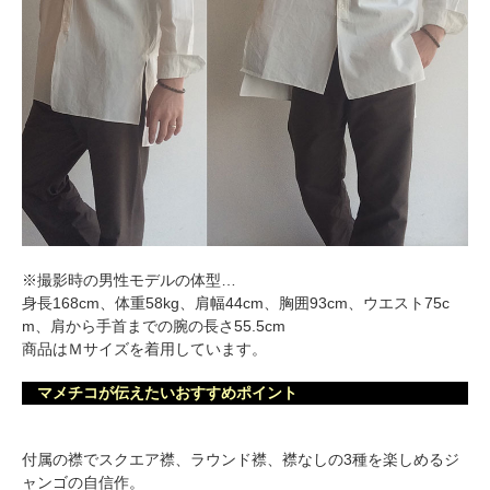
※撮影時の男性モデルの体型…
身長168cm、体重58kg、肩幅44cm、胸囲93cm、ウエスト75c
m、肩から手首までの腕の長さ55.5cm
商品はＭサイズを着用しています。
マメチコが伝えたいおすすめポイント
付属の襟でスクエア襟、ラウンド襟、襟なしの3種を楽しめるジ
ャンゴの自信作。