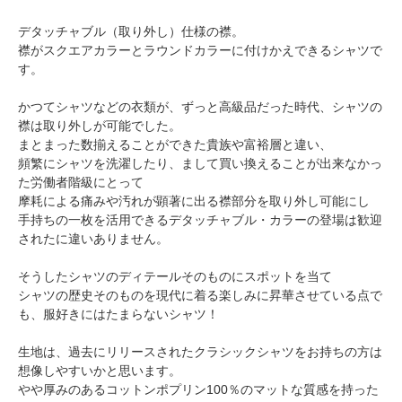
デタッチャブル（取り外し）仕様の襟。
襟がスクエアカラーとラウンドカラーに付けかえできるシャツで
す。
かつてシャツなどの衣類が、ずっと高級品だった時代、シャツの
襟は取り外しが可能でした。
まとまった数揃えることができた貴族や富裕層と違い、
頻繁にシャツを洗濯したり、まして買い換えることが出来なかっ
た労働者階級にとって
摩耗による痛みや汚れが顕著に出る襟部分を取り外し可能にし
手持ちの一枚を活用できるデタッチャブル・カラーの登場は歓迎
されたに違いありません。
そうしたシャツのディテールそのものにスポットを当て
シャツの歴史そのものを現代に着る楽しみに昇華させている点で
も、服好きにはたまらないシャツ！
生地は、過去にリリースされたクラシックシャツをお持ちの方は
想像しやすいかと思います。
やや厚みのあるコットンポプリン100％のマットな質感を持った