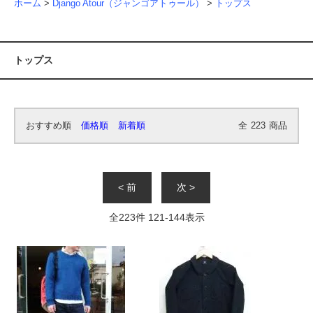
ホーム
>
Django Atour（ジャンゴアトゥール）
>
トップス
トップス
おすすめ順
価格順
新着順
全
223
商品
< 前
次 >
全
223
件
121
-
144
表示