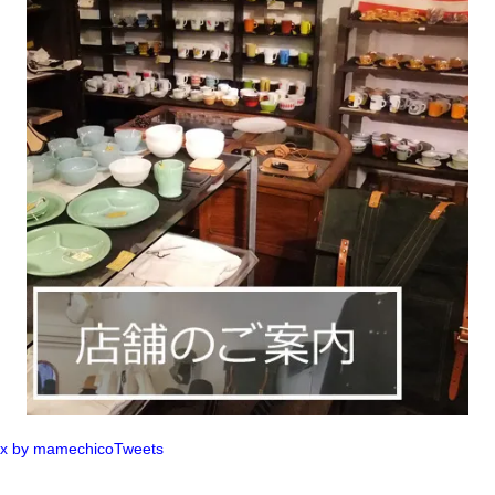
x by mamechicoTweets