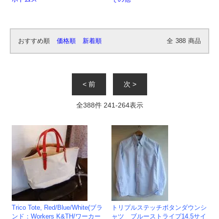
おすすめ順
価格順
新着順
全
388
商品
< 前
次 >
全
388
件
241
-
264
表示
Trico Tote, Red/Blue/White(ブラ
トリプルステッチボタンダウンシ
ンド：Workers K&TH/ワーカー
ャツ ブルーストライプ14.5サイ