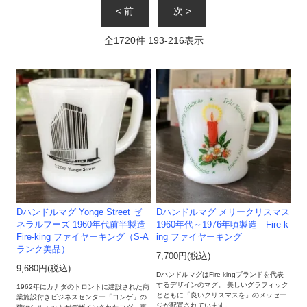
< 前
次 >
全
1720
件
193
-
216
表示
Dハンドルマグ Yonge Street ゼ
Dハンドルマグ メリークリスマス
ネラルフーズ 1960年代前半製造
1960年代～1976年頃製造 Fire-k
Fire-king ファイヤーキング（S-A
ing ファイヤーキング
ランク美品）
7,700円(税込)
9,680円(税込)
DハンドルマグはFire-kingブランドを代表
するデザインのマグ。 美しいグラフィック
1962年にカナダのトロントに建設された商
とともに「良いクリスマスを」のメッセー
業施設付きビジネスセンター「ヨンゲ」の
ジが配置されています。