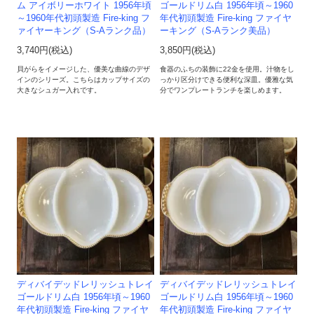
ム アイボリーホワイト 1956年頃
ゴールドリム白 1956年頃～1960
～1960年代初頭製造 Fire-king フ
年代初頭製造 Fire-king ファイヤ
ァイヤーキング（S-Aランク品）
ーキング（S-Aランク美品）
3,740円(税込)
3,850円(税込)
貝がらをイメージした、優美な曲線のデザ
食器のふちの装飾に22金を使用。汁物をし
インのシリーズ。こちらはカップサイズの
っかり区分けできる便利な深皿。優雅な気
大きなシュガー入れです。
分でワンプレートランチを楽しめます。
ディバイデッドレリッシュトレイ
ディバイデッドレリッシュトレイ
ゴールドリム白 1956年頃～1960
ゴールドリム白 1956年頃～1960
年代初頭製造 Fire-king ファイヤ
年代初頭製造 Fire-king ファイヤ