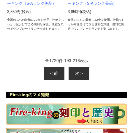
ーキング（S-Aランク美品）
ーキング（S-Aランク美品）
3,850円(税込)
3,850円(税込)
食器のふちの装飾に22金を使用。汁物をし
食器のふちの装飾に22金を使用。汁物をし
っかり区分けできる便利な深皿。優雅な気
っかり区分けできる便利な深皿。優雅な気
分でワンプレートランチを楽しめます。
分でワンプレートランチを楽しめます。
全
1720
件
193
-
216
表示
< 前
次 >
Fire-kingのマメ知識