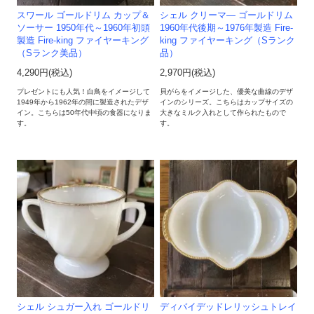
スワール ゴールドリム カップ＆
シェル クリーマ― ゴールドリム
ソーサー 1950年代～1960年初頭
1960年代後期～1976年製造 Fire-
製造 Fire-king ファイヤーキング
king ファイヤーキング（Sランク
（Sランク美品）
品）
4,290円(税込)
2,970円(税込)
プレゼントにも人気！白鳥をイメージして
貝がらをイメージした、優美な曲線のデザ
1949年から1962年の間に製造されたデザ
インのシリーズ。こちらはカップサイズの
イン。こちらは50年代中頃の食器になりま
大きなミルク入れとして作られたもので
す。
す。
シェル シュガー入れ ゴールドリ
ディバイデッドレリッシュトレイ