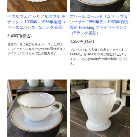
ペタルウェア シリアルボウル モ
スワール ゴールドリム カップ＆
ナックス 1930年～1936年製造 マ
ソーサー 1950年代～1960年初頭
クベスエバンス（Sランク美品）
製造 Fire-king ファイヤーキング
（Sランク美品）
3,400円(税込)
4,290円(税込)
食器のふちに花びらをイメージした形状。
ミルキーかつシルキーな独特の透け感はマ
プレゼントにも人気！白鳥をイメージして
クベスエバンスならではの魅力です。
1949年から1962年の間に製造されたデザ
イン。こちらは50年代中頃の食器になりま
す。