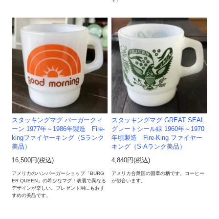
スタッキングマグ バーガークィ
スタッキングマグ GREAT SEAL
ーン 1977年～1986年製造 Fire-
グレートシール緑 1960年～1970
kingファイヤーキング（Sランク
年頃製造 Fire-King ファイヤー
美品）
キング（S-Aランク美品）
16,500円(税込)
4,840円(税込)
アメリカのハンバーガーショップ「BURG
アメリカ合衆国の国章の柄です。コーヒー
ER QUEEN」の希少なマグ！表裏で異なる
が似合います。
デザインが楽しい。プレゼント用にもおす
すめの美品です。