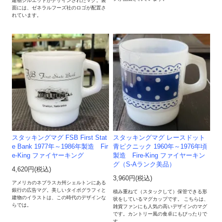
建物シルエットがデザインされたマグ。裏
面には、ゼネラルフーズ社のロゴが配置さ
れています。
スタッキングマグ FSB First Stat
スタッキングマグ レースドット
e Bank 1977年～1986年製造 Fir
青ピクニック 1960年～1976年頃
e-King ファイヤーキング
製造 Fire-King ファイヤーキン
グ（S-Aランク美品）
4,620円(税込)
3,960円(税込)
アメリカのネブラスカ州シェルトンにある
銀行の広告マグ。美しいタイポグラフィと
積み重ねて（スタックして）保管できる形
建物のイラストは、この時代のデザインな
状をしているマグカップです。 こちらは、
らでは。
雑貨ファンにも人気の高いデザインのマグ
です。カントリー風の食卓にもぴったりで
す。