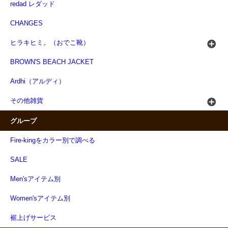
redad レダッド
CHANGES
ヒラキヒミ。（おでこ靴）
BROWN'S BEACH JACKET
Ardhi（アルディ）
その他雑貨
グループ
Fire-kingをカラー別で調べる
SALE
Men'sアイテム別
Women'sアイテム別
裾上げサービス