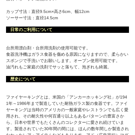
カップ寸法：直径9.5cm×高さ6cm、幅12cm
ソーサー寸法：直径14.5cm
日常のご利用について
台所用漂白剤・台所用洗剤の使用可能です。
食器洗浄機はガラス食器を傷める原因になりますので、柔らかい
スポンジで手洗いでお願いします。オーブン使用可能です。
油汚れもご家庭の洗剤でサッと落ちて、泡ぎれも綺麗。
歴史について
ファイヤーキングとは、米国の「アンカーホッキング社」が194
1年～1986年まで製造していた耐熱ガラス製の食器です。ファイ
ヤーキングは当時のアメリカの一般家庭やレストランでも広く愛
用され、その耐久性や何百通り以上もあるパターンの豊富さか
ら、日本や世界でもたくさんのコレクターに愛され続けていま
す。製造されていた30年間の間には、ほんの数年間しか製造され