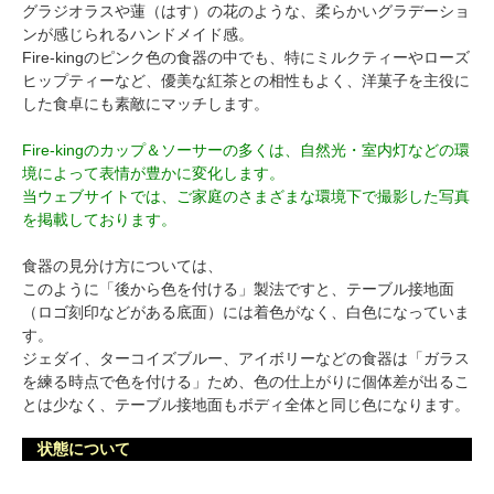
グラジオラスや蓮（はす）の花のような、柔らかいグラデーショ
ンが感じられるハンドメイド感。
Fire-kingのピンク色の食器の中でも、特にミルクティーやローズ
ヒップティーなど、優美な紅茶との相性もよく、洋菓子を主役に
した食卓にも素敵にマッチします。
Fire-kingのカップ＆ソーサーの多くは、自然光・室内灯などの環
境によって表情が豊かに変化します。
当ウェブサイトでは、ご家庭のさまざまな環境下で撮影した写真
を掲載しております。
食器の見分け方については、
このように「後から色を付ける」製法ですと、テーブル接地面
（ロゴ刻印などがある底面）には着色がなく、白色になっていま
す。
ジェダイ、ターコイズブルー、アイボリーなどの食器は「ガラス
を練る時点で色を付ける」ため、色の仕上がりに個体差が出るこ
とは少なく、テーブル接地面もボディ全体と同じ色になります。
状態について