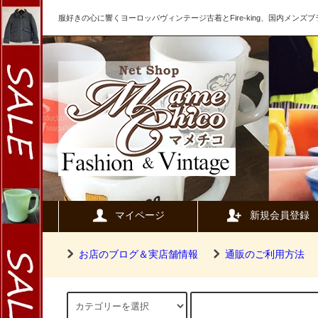
服好きの心に響くヨーロッパヴィンテージ古着とFire-king、国内メン
マイページ
新規会員登録
お店のブログ＆実店舗情報
通販のご利用方法