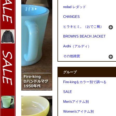
redad レダッド
CHANGES
ヒラキヒミ。（おでこ靴）
BROWN'S BEACH JACKET
Ardhi（アルディ）
その他雑貨
グループ
Fire-kingをカラー別で調べる
SALE
Men'sアイテム別
Women'sアイテム別