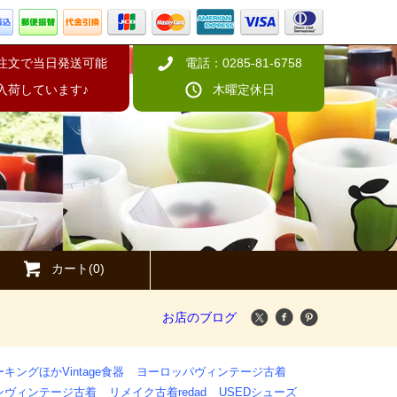
の注文で当日発送可能
電話：0285-81-6758
入荷しています♪
木曜定休日
カート(0)
お店のブログ
キングほかVintage食器
ヨーロッパヴィンテージ古着
ンヴィンテージ古着
リメイク古着redad
USEDシューズ