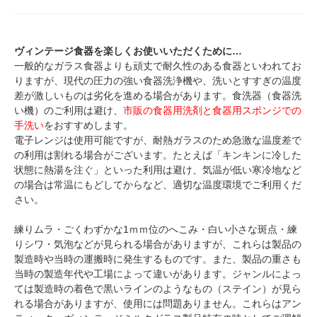
ヴィンテージ食器を楽しくお使いいただくために…
一般的なガラス食器よりも頑丈で耐久性のある食器といわれてお
りますが、現代の圧力の強い食器洗浄機や、洗いとすすぎの温度
差が激しいものは劣化を進める場合があります。食洗器（食器洗
い機）のご利用は避け、
市販の食器用洗剤と食器用スポンジでの
手洗い
をおすすめします。
電子レンジは使用可能ですが、耐熱ガラスのため急激な温度差で
の利用は割れる場合がございます。たとえば「キンキンに冷した
状態に熱湯を注ぐ」といった利用は避け、気温が低い寒冷地など
の場合は常温にもどしてからなど、適切な温度環境でご利用くだ
さい。
練りムラ・ごくわずかな1ｍｍ位のへこみ・白い小さな斑点・練
りシワ・気泡などが見られる場合がありますが、これらは製品の
製造時や当時の運搬時に発生するものです。また、製品の重さも
当時の製造年代や工場によって違いがあります。ジャンルによっ
ては製造時の着色で黒いラインのようなもの（ステイン）が見ら
れる場合がありますが、使用には問題ありません。これらはアン