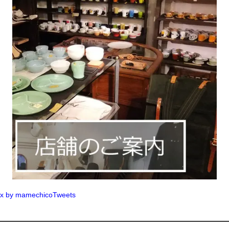
x by mamechicoTweets