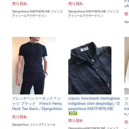
n 
売り切れ
売り切れ
oA
DjangoAtour ANOTHERLINE ジャンゴ
DjangoAtour ANOTHERLINE ジャンゴ
売
アトゥールアナザーライン
アトゥールアナザーライン
Dj
フレンチヘンリーネックＴシ
classic frenchwork herringbone
コ
ャツ ブラック French Henry
indigolinen shirt deepindigo／D
ス
Neck Tee black／DjangoAtour
jangoAtour ANOTHERLINE
kn
e／
売り切れ
売り切れ
売
DjangoAtour ジャンゴアトゥール
DjangoAtourANOTHERLINE ジャンゴ