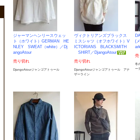
ジャーマンヘンリースウェッ
ヴィクトリアンズブラックス
D
ト（ホワイト）GERMAN HE
ミスシャツ（オフホワイト）V
(メ
NLEY SWEAT（white）／Dj
ICTORIANS BLACKSMITH
ar
angoAtour
SHIRT／DjangoAtour
売
売り切れ
売り切れ
冬
ー
DjangoAtourジャンゴアトゥール
DjangoAtourジャンゴアトゥール アナ
ザーライン