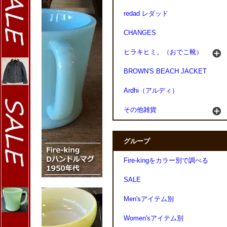
redad レダッド
CHANGES
ヒラキヒミ。（おでこ靴）
BROWN'S BEACH JACKET
Ardhi（アルディ）
その他雑貨
グループ
Fire-kingをカラー別で調べる
SALE
Men'sアイテム別
Women'sアイテム別