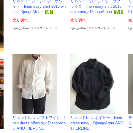
リネンイージーシャツ ホワ
リネンイージーシャツ サク
リ
イト linen easy shirt 2015 wh
ライロ linen easy shirt 2015
ビー
ite／DjangoAtouｒ
sakurairo／DjangoAtouｒ
01
売り切れ
売り切れ
売
DjangoAtour ジャンゴアトゥール
DjangoAtour ジャンゴアトゥール
Dj
リネンドレス オフホワイト li
リネンドレス ネイビー linen
ラ
nen dress offwhite／DjangoAto
dress navy／DjangoAtour ANO
リ
ur ANOTHERLINE
THERLINE
ブレ