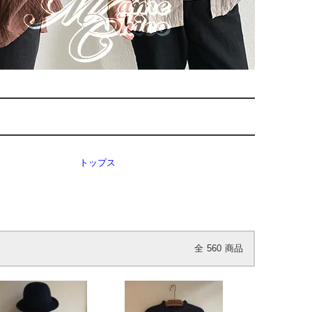
トップス
全
560
商品