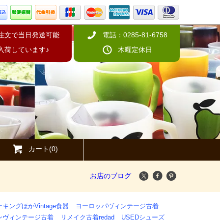
の注文で当日発送可能
電話：0285-81-6758
入荷しています♪
木曜定休日
カート(0)
お店のブログ
キングほかVintage食器
ヨーロッパヴィンテージ古着
ンヴィンテージ古着
リメイク古着redad
USEDシューズ