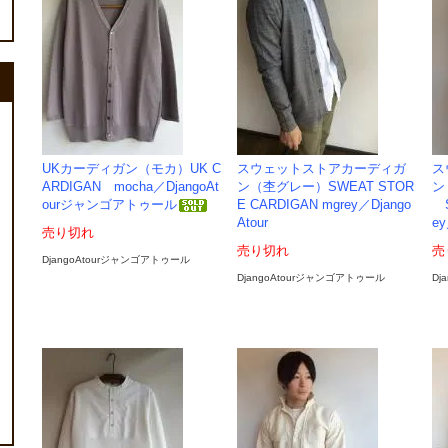
UKカーディガン（モカ）UK C
スウェットストアカーディガ
ス
ARDIGAN mocha／DjangoAt
ン（杢グレー）SWEAT STOR
ン
ourジャンゴアトゥール
E CARDIGAN mgrey／Django
S
Atour
ey
売り切れ
売り切れ
売
DjangoAtourジャンゴアトゥール
DjangoAtourジャンゴアトゥール
Dj