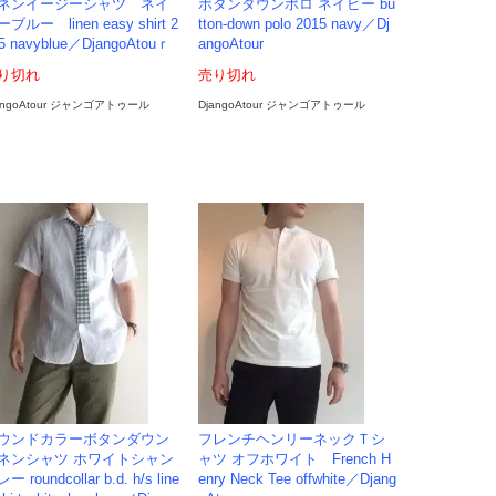
ネンイージーシャツ ネイ
ボタンダウンポロ ネイビー bu
ブルー linen easy shirt 2
tton-down polo 2015 navy／Dj
5 navyblue／DjangoAtouｒ
angoAtour
り切れ
売り切れ
angoAtour ジャンゴアトゥール
DjangoAtour ジャンゴアトゥール
ウンドカラーボタンダウン
フレンチヘンリーネックＴシ
ネンシャツ ホワイトシャン
ャツ オフホワイト French H
ー roundcollar b.d. h/s line
enry Neck Tee offwhite／Djang