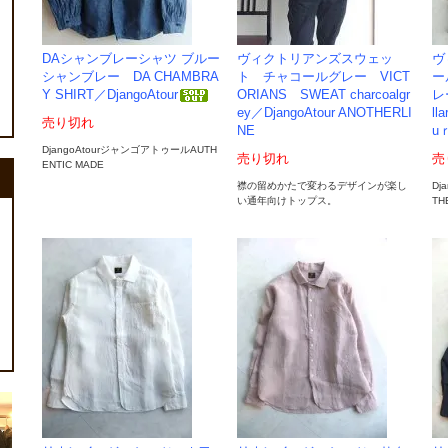
DAシャンブレーシャツ ブルー
ヴィクトリアンズスウェッ
ヴ
シャンブレー DA CHAMBRA
ト チャコールグレー VICT
ー
Y SHIRT／DjangoAtour
ORIANS SWEAT charcoalgr
レー
ey／DjangoAtour ANOTHERLI
ll
売り切れ
NE
u
DjangoAtourジャンゴアトゥールAUTH
売り切れ
売
ENTIC MADE
襟の留めかたで変わるデザインが楽し
Dj
い通年向けトップス。
TH