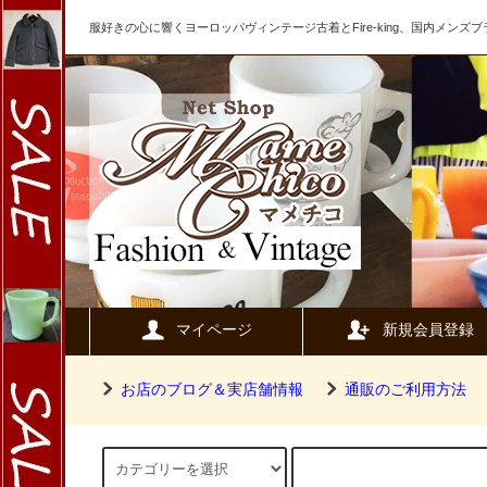
服好きの心に響くヨーロッパヴィンテージ古着とFire-king、国内メン
マイページ
新規会員登録
お店のブログ＆実店舗情報
通販のご利用方法